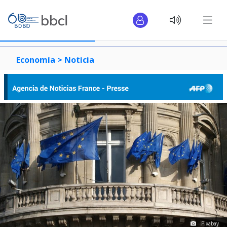
Economía >
Noticia
Pixabay