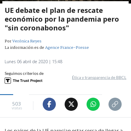
UE debate el plan de rescate
económico por la pandemia pero
"sin coronabonos"
Por
Verónica Reyes
La información es de
Agence France-Presse
Lunes 06 abril de 2020 | 15:48
Seguimos criterios de
Ética y transparencia de BBCL
503
visitas
Los países de la UE parecían estar cerca de llegar a