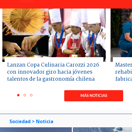
Lanzan Copa Culinaria Carozzi 2026
Master
con innovador giro hacia jóvenes
rehabi
talentos de la gastronomía chilena
fabric
Item
1
MÁS NOTICIAS
item
item
item
of
0
1
2
3
Sociedad
> Noticia