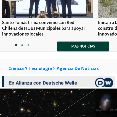
Santo Tomás firma convenio con Red
Imitan a 
Chilena de HUBs Municipales para apoyar
construi
innovaciones locales
innovador
Item
1
MÁS NOTICIAS
item
item
item
of
0
1
2
3
Ciencia Y Tecnología
> Agencia De Noticias