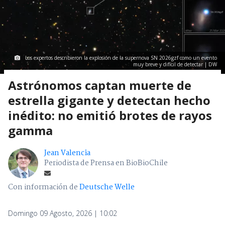
Los expertos describieron la explosión de la supernova SN 2026gzf como un evento
muy breve y difícil de detectar | DW
Astrónomos captan muerte de
estrella gigante y detectan hecho
inédito: no emitió brotes de rayos
gamma
Jean Valencia
Periodista de Prensa en BioBioChile
Con información de
Deutsche Welle
Domingo 09 Agosto, 2026 | 10:02