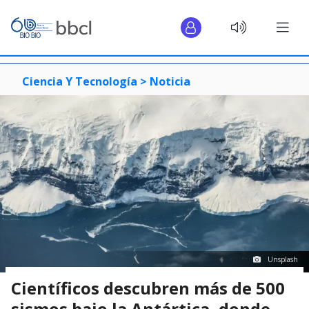
Ciencia Y Tecnología >
Noticia
Unsplash
Científicos descubren más de 500
sismos bajo la Antártica, donde