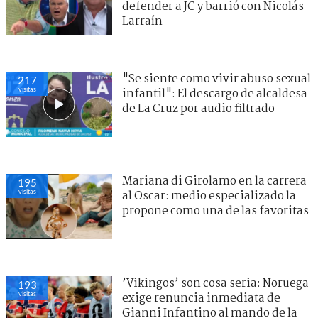
defender a JC y barrió con Nicolás
Larraín
"Se siente como vivir abuso sexual
217
visitas
infantil": El descargo de alcaldesa
de La Cruz por audio filtrado
Mariana di Girolamo en la carrera
195
visitas
al Oscar: medio especializado la
propone como una de las favoritas
’Vikingos’ son cosa seria: Noruega
193
visitas
exige renuncia inmediata de
Gianni Infantino al mando de la