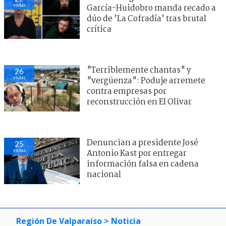
visitas
García-Huidobro manda recado a
dúo de ’La Cofradía’ tras brutal
crítica
"Terriblemente chantas" y
26
visitas
"vergüenza": Poduje arremete
contra empresas por
reconstrucción en El Olivar
Denuncian a presidente José
25
visitas
Antonio Kast por entregar
información falsa en cadena
nacional
Región De Valparaíso
> Noticia