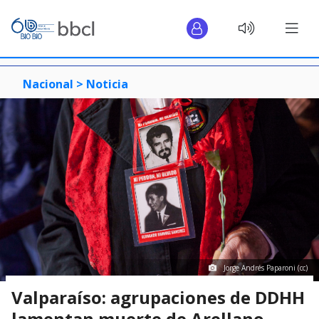
Nacional >
Noticia
Jorge Andrés Paparoni (cc)
Valparaíso: agrupaciones de DDHH
lamentan muerte de Arellano