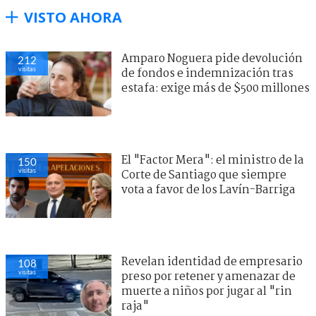
VISTO AHORA
Amparo Noguera pide devolución
212
visitas
de fondos e indemnización tras
estafa: exige más de $500 millones
El "Factor Mera": el ministro de la
150
visitas
Corte de Santiago que siempre
vota a favor de los Lavín-Barriga
Revelan identidad de empresario
108
visitas
preso por retener y amenazar de
muerte a niños por jugar al "rin
raja"