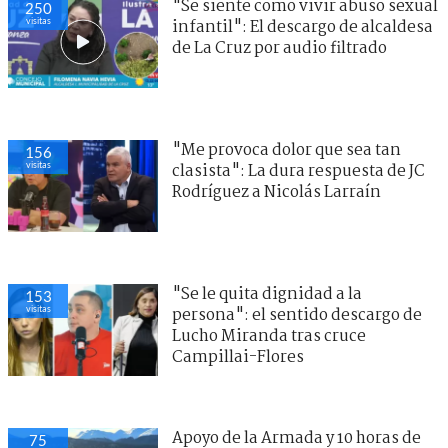
"Se siente como vivir abuso sexual
250
visitas
infantil": El descargo de alcaldesa
de La Cruz por audio filtrado
"Me provoca dolor que sea tan
156
visitas
clasista": La dura respuesta de JC
Rodríguez a Nicolás Larraín
"Se le quita dignidad a la
153
visitas
persona": el sentido descargo de
Lucho Miranda tras cruce
Campillai-Flores
Apoyo de la Armada y 10 horas de
75