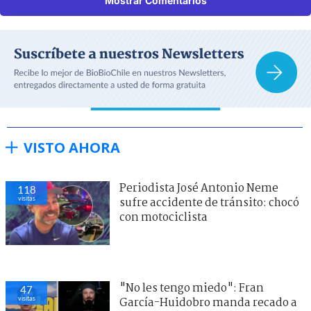
Mostrar Comentarios
VISTO AHORA
Periodista José Antonio Neme
118
visitas
sufre accidente de tránsito: chocó
con motociclista
"No les tengo miedo": Fran
47
visitas
García-Huidobro manda recado a