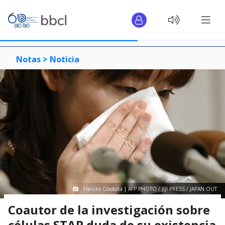
Notas >
Noticia
Haruko Obokata | AFP PHOTO / JIJI PRESS / JAPAN OUT
Coautor de la investigación sobre
células STAP duda de su existencia