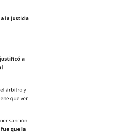
a la justicia
ustificó a
al
el árbitro y
iene que ver
oner sanción
n
fue que la