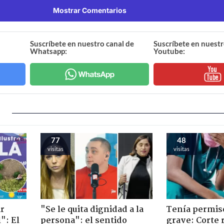
Mostrar Comentarios
Suscríbete en nuestro canal de
Suscríbete en nuestr
Whatsapp:
Youtube:
77
48
visitas
visitas
ir
"Se le quita dignidad a la
Tenía permiso
": El
persona": el sentido
grave: Corte r