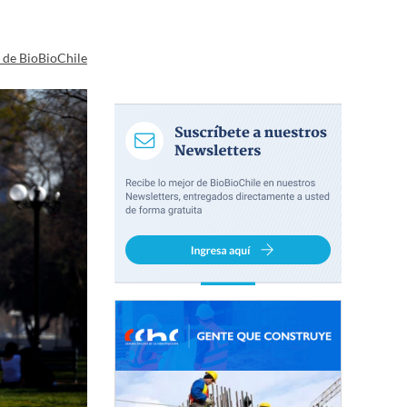
a de BioBioChile