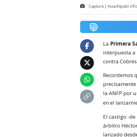
Captura | Huachipato Ofic
La
Primera Sa
interpuesta a
contra Cobresa
Recordemos qu
precisamente a
la ANFP por u
en el lanzami
El castigo -d
árbitro Hécto
lanzado desde 