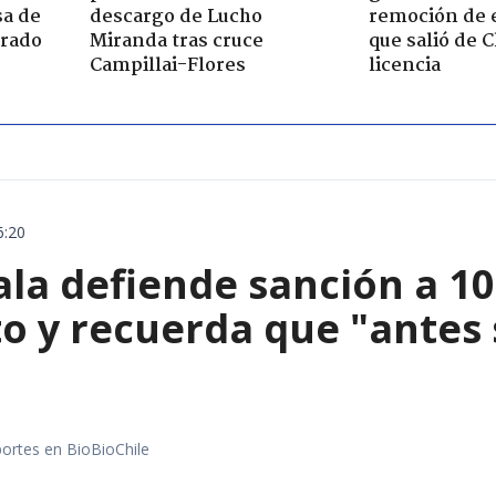
sa de
descargo de Lucho
remoción de 
trado
Miranda tras cruce
que salió de C
Campillai-Flores
licencia
6:20
ala defiende sanción a 1
o y recuerda que "antes 
portes en BioBioChile