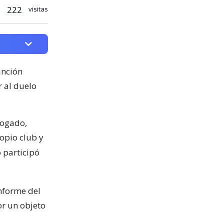
222
visitas
anción
r al duelo
bogado,
ropio club y
 participó
nforme del
or un objeto