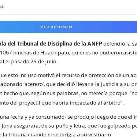
ial
VER RESUMEN
la del Tribunal de Disciplina de la ANFP
defendió la s
 1067 hinchas de Huachipato, quienes no pudieron asisti
l el pasado 25 de julio.
e esto incluso motivó el recurso de protección de un a
bonado ‘acerero’, que decidió llevar a la justicia a su p
n hecho que, según sus palabras, no merecía porque
“no
ento del proyectil que habría impactado al árbitro”
.
e una fecha y ya consumado- se produjo luego de que el i
r Jona asegurara, de su puño y letra, que fue golpeado p
la tribuna cuando él se dirigía a su vestuario.