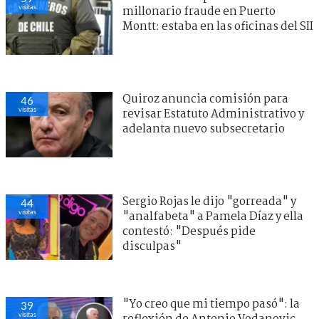
visitas
millonario fraude en Puerto
Montt: estaba en las oficinas del SII
Quiroz anuncia comisión para
46
visitas
revisar Estatuto Administrativo y
adelanta nuevo subsecretario
Sergio Rojas le dijo "gorreada" y
44
visitas
"analfabeta" a Pamela Díaz y ella
contestó: "Después pide
disculpas"
"Yo creo que mi tiempo pasó": la
39
visitas