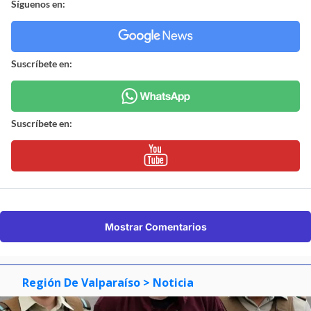
Síguenos en:
Suscríbete en:
Suscríbete en:
Mostrar Comentarios
Región De Valparaíso
> Noticia