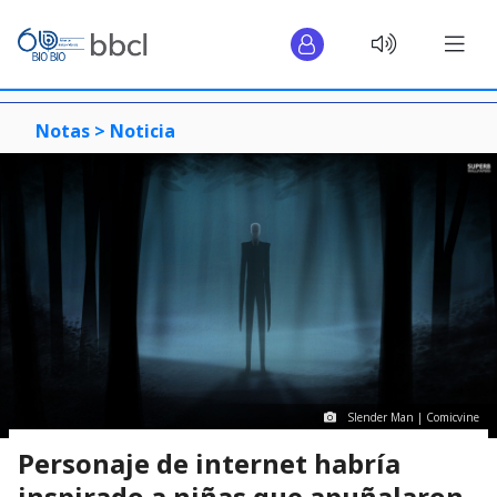
Notas >
Noticia
Slender Man | Comicvine
Personaje de internet habría
inspirado a niñas que apuñalaron