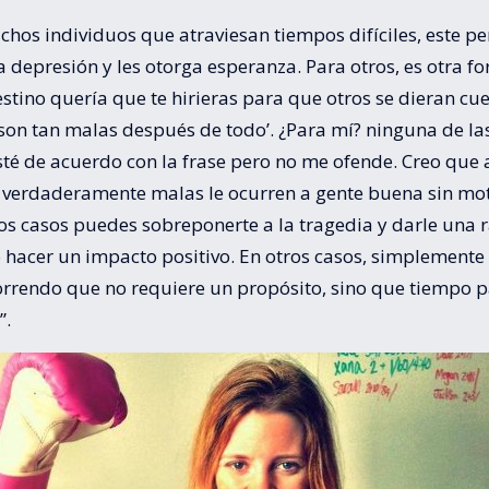
hos individuos que atraviesan tiempos difíciles, este p
a depresión y les otorga esperanza. Para otros, es otra f
estino quería que te hirieras para que otros se dieran cu
son tan malas después de todo’. ¿Para mí? ninguna de la
sté de acuerdo con la frase pero no me ofende. Creo que 
s verdaderamente malas le ocurren a gente buena sin mot
s casos puedes sobreponerte a la tragedia y darle una r
o hacer un impacto positivo. En otros casos, simplemente
orrendo que no requiere un propósito, sino que tiempo p
”.