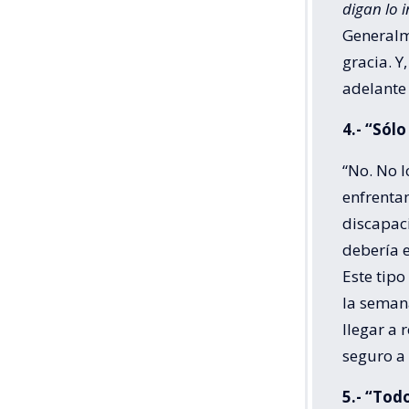
digan lo 
Generalme
gracia. Y
adelante 
4.- “Sól
“No. No 
enfrenta
discapaci
debería 
Este tipo
la seman
llegar a 
seguro a
5.- “Tod