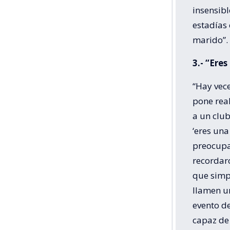
insensibl
estadías 
marido”.
3.- “Eres
“Hay vece
pone rea
a un club
‘eres una
preocupa
recordaro
que simp
llamen un
evento de
capaz de 