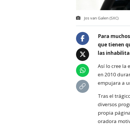
Jos van Galen (SXC)
Para muchos d
que tienen qu
las inhabili
Así lo cree l
en 2010 duran
empujara a un
Tras el trágic
diversos prog
propia págin
oradora motiv