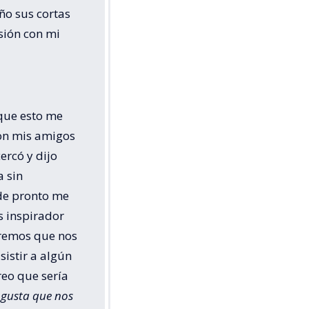
año sus cortas
sión con mi
 que esto me
on mis amigos
ercó y dijo
a sin
 de pronto me
es inspirador
eremos que nos
sistir a algún
reo que sería
 gusta que nos