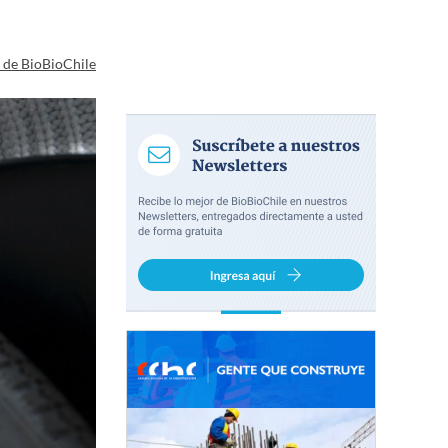
a de BioBioChile