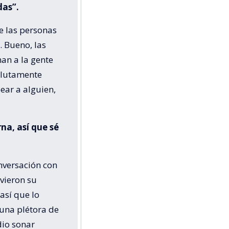
das”.
ue las personas
. Bueno, las
an a la gente
solutamente
ear a alguien,
na, así que sé
nversación con
uvieron su
así que lo
 una plétora de
dio sonar