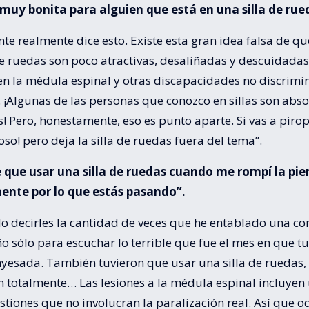
s muy bonita para alguien que está en una silla de rue
ente realmente dice esto. Existe esta gran idea falsa de q
de ruedas son poco atractivas, desaliñadas y descuidadas
en la médula espinal y otras discapacidades no discrimin
. ¡Algunas de las personas que conozco en sillas son ab
 Pero, honestamente, eso es punto aparte. Si vas a pirop
oso! pero deja la silla de ruedas fuera del tema”.
e que usar una silla de ruedas cuando me rompí la pier
nte por lo que estás pasando”.
o decirles la cantidad de veces que he entablado una co
o sólo para escuchar lo terrible que fue el mes en que t
yesada. También tuvieron que usar una silla de ruedas, 
n totalmente… Las lesiones a la médula espinal incluyen
stiones que no involucran la paralización real. Así que o