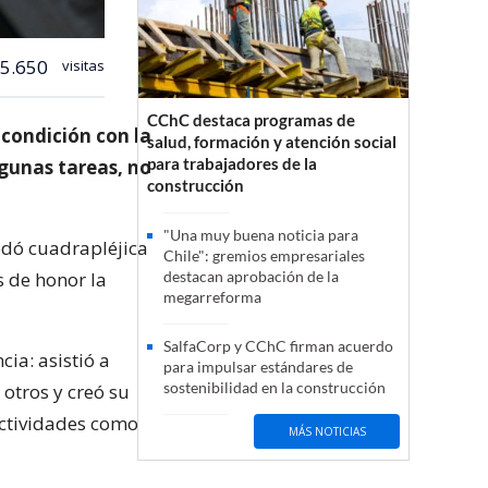
5.650
visitas
CChC destaca programas de
 condición con la
salud, formación y atención social
para trabajadores de la
lgunas tareas, no
construcción
"Una muy buena noticia para
edó cuadrapléjica
Chile": gremios empresariales
 de honor la
destacan aprobación de la
megarreforma
SalfaCorp y CChC firman acuerdo
cia: asistió a
para impulsar estándares de
sostenibilidad en la construcción
otros y creó su
 actividades como
MÁS NOTICIAS