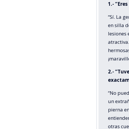
1.- “Ere
“Sí. La g
en silla 
lesiones 
atractiva
hermosas!
¡maravill
2.- “Tuv
exactame
“No pued
un extrañ
pierna en
entiende
otras cue