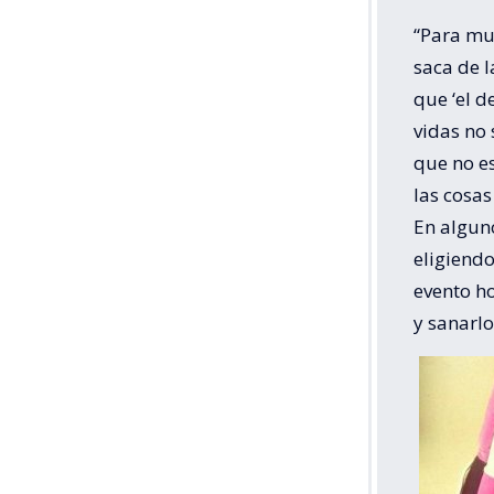
“Para muc
saca de l
que ‘el d
vidas no 
que no e
las cosa
En alguno
eligiend
evento h
y sanarlo