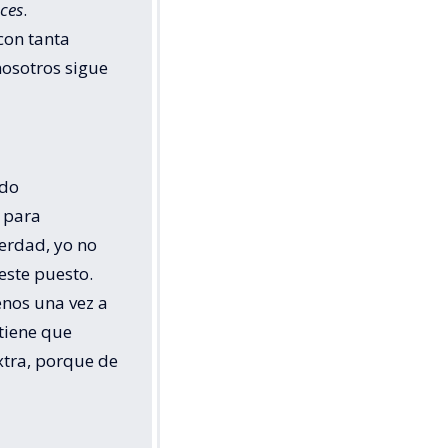
aces
.
con tanta
nosotros sigue
ndo
 para
verdad, yo no
este puesto.
enos una vez a
tiene que
xtra, porque de