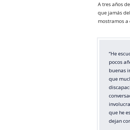
A tres años d
que jamás debe
mostramos a 
“He escuc
pocos añ
buenas i
que much
discapac
conversac
involucr
que he e
dejan co