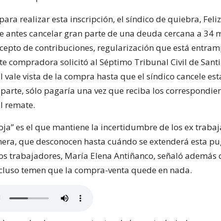
ara realizar esta inscripción, el síndico de quiebra, Feli
e antes cancelar gran parte de una deuda cercana a 34 m
cepto de contribuciones, regularización que está entra
te compradora solicitó al Séptimo Tribunal Civil de Sant
l vale vista de la compra hasta que el síndico cancele es
 parte, sólo pagaría una vez que reciba los correspondie
l remate.
floja” es el que mantiene la incertidumbre de los ex traba
era, que desconocen hasta cuándo se extenderá esta pug
los trabajadores, María Elena Antiñanco, señaló además 
cluso temen que la compra-venta quede en nada.