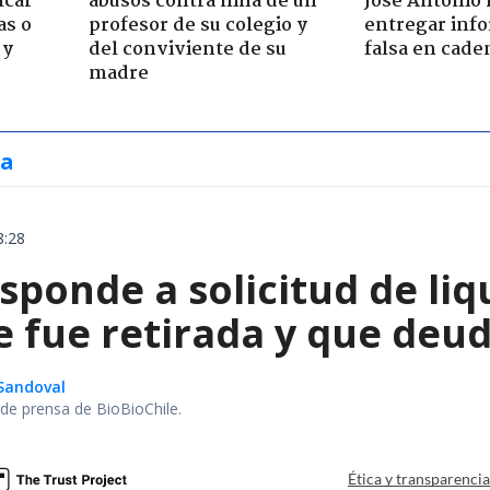
lcar
abusos contra niña de un
José Antonio 
as o
profesor de su colegio y
entregar inf
 y
del conviviente de su
falsa en cade
madre
ia
8:28
ponde a solicitud de liq
e fue retirada y que deu
Sandoval
r de prensa de BioBioChile.
Ética y transparenci