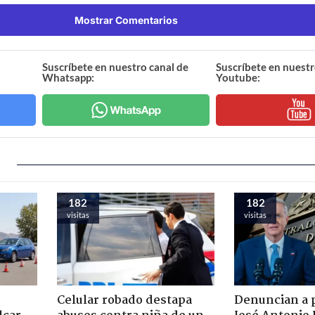
Mostrar Comentarios
Suscríbete en nuestro canal de
Suscríbete en nuestr
Whatsapp:
Youtube:
182
182
visitas
visitas
Celular robado destapa
Denuncian a 