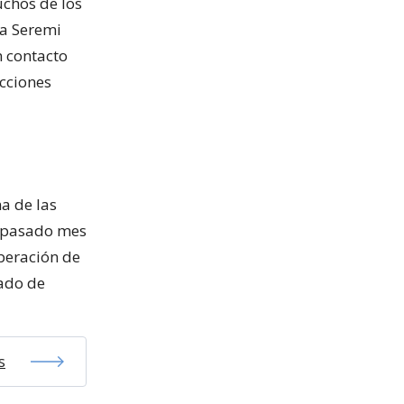
chos de los
la Seremi
 contacto
cciones
a de las
l pasado mes
iberación de
rado de
s