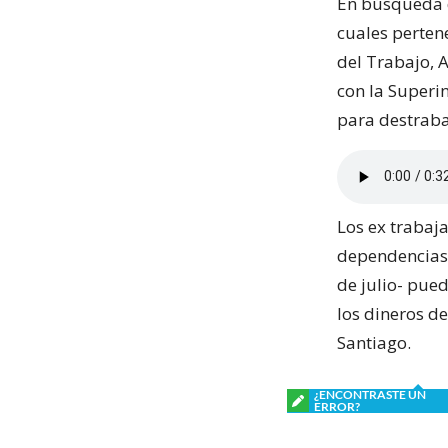
En búsqueda d
cuales perten
del Trabajo, 
con la Superi
para destrabar
Los ex trabaj
dependencias 
de julio- pued
los dineros d
Santiago.
¿ENCONTRASTE UN
ERROR?