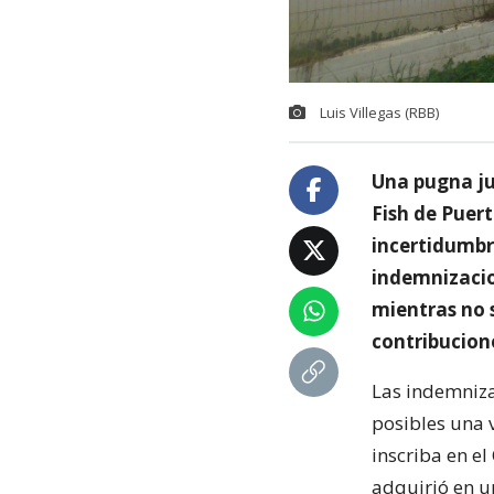
Luis Villegas (RBB)
Una pugna jud
Fish de Puer
incertidumbr
indemnizacio
mientras no 
contribucion
Las indemniza
posibles una 
inscriba en e
adquirió en u