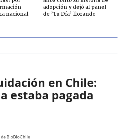
Kast por
años contó su historia de
ormación
adopción y dejó al panel
na nacional
de ’Tu Día’ llorando
uidación en Chile:
da estaba pagada
a de BioBioChile