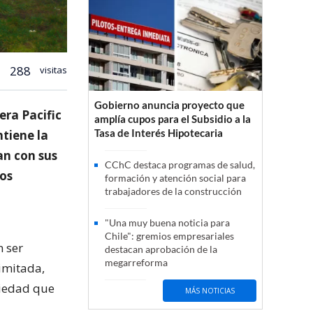
288
visitas
Gobierno anuncia proyecto que
era Pacific
amplía cupos para el Subsidio a la
Tasa de Interés Hipotecaria
tiene la
an con sus
CChC destaca programas de salud,
ros
formación y atención social para
trabajadores de la construcción
"Una muy buena noticia para
Chile": gremios empresariales
 ser
destacan aprobación de la
megarreforma
imitada,
piedad que
MÁS NOTICIAS