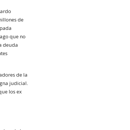
zardo
illones de
mpada
iago que no
ta deuda
ntes
jadores de la
na judicial.
que los ex