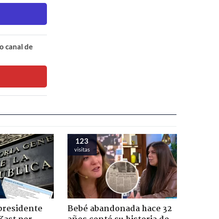
o canal de
123
visitas
presidente
Bebé abandonada hace 32