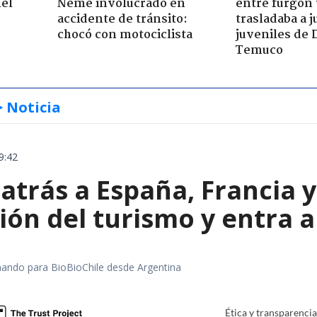
nel
Neme involucrado en
entre furgón 
accidente de tránsito:
trasladaba a 
chocó con motociclista
juveniles de 
Temuco
> Noticia
9:42
 atrás a España, Francia 
ón del turismo y entra a
rmando para BioBioChile desde Argentina
Ética y transparenci