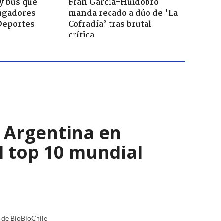
y bus que
Fran García-Huidobro
jugadores
manda recado a dúo de ’La
Deportes
Cofradía’ tras brutal
crítica
y Argentina en
l top 10 mundial
a de BioBioChile