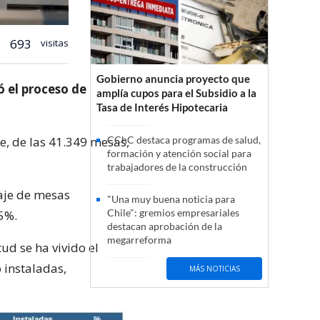
693
visitas
Gobierno anuncia proyecto que
ó el proceso de
amplía cupos para el Subsidio a la
Tasa de Interés Hipotecaria
le, de las 41.349 mesas,
CChC destaca programas de salud,
formación y atención social para
trabajadores de la construcción
taje de mesas
"Una muy buena noticia para
Chile": gremios empresariales
25%.
destacan aprobación de la
megarreforma
tud se ha vivido el
 instaladas,
MÁS NOTICIAS