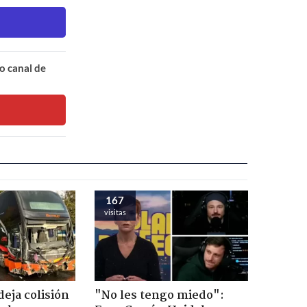
o canal de
167
visitas
eja colisión
"No les tengo miedo":