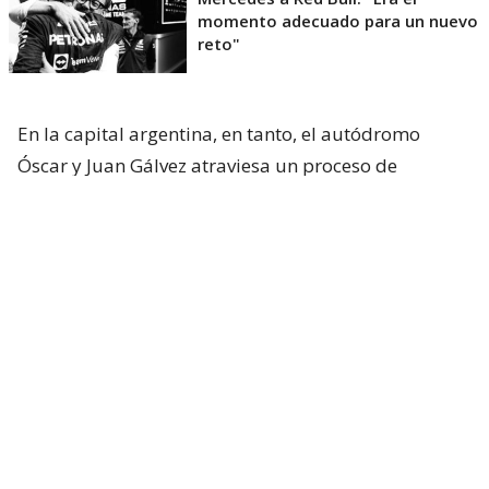
momento adecuado para un nuevo
reto"
En la capital argentina, en tanto, el autódromo
Óscar y Juan Gálvez atraviesa un proceso de
renovación para recibir
la fecha ya confirmada del
MotoGP en 2027
y a la vez, sueña con recibir otra
vez al Gran Circo en 2028.
Vale recordar que la Fórmula 1
visitó por última
vez el país vecino el 12 de abril de 1998
,
celebrando una icónica carrera que tuvo como
ganador a Michael Schumacher a bordo de su
Ferrari.