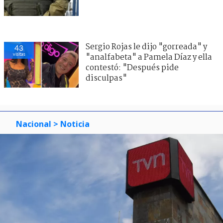
Sergio Rojas le dijo "gorreada" y
43
visitas
"analfabeta" a Pamela Díaz y ella
contestó: "Después pide
disculpas"
Nacional
> Noticia