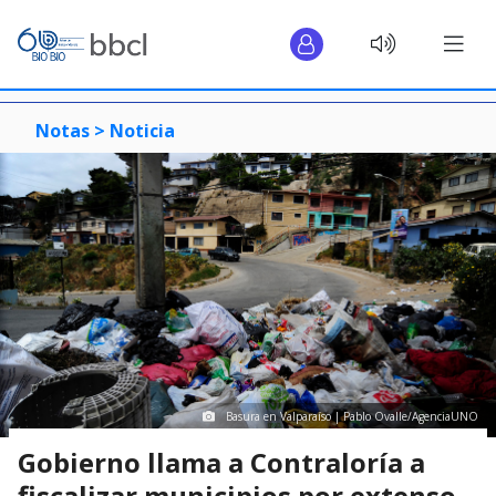
Notas >
Noticia
Basura en Valparaíso | Pablo Ovalle/AgenciaUNO
Gobierno llama a Contraloría a
fiscalizar municipios por extenso