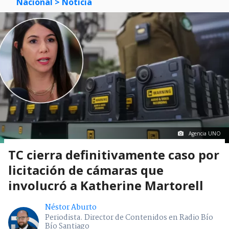
Nacional
> Noticia
Agencia UNO
TC cierra definitivamente caso por
licitación de cámaras que
involucró a Katherine Martorell
Néstor Aburto
Periodista. Director de Contenidos en Radio Bío
Bío Santiago