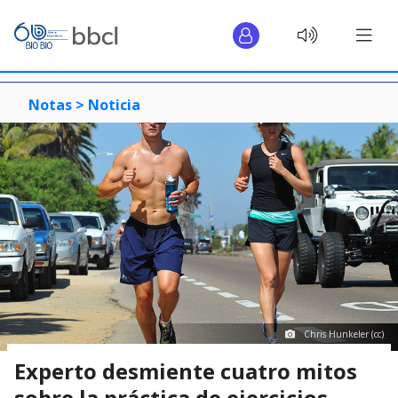
Notas >
Noticia
Chris Hunkeler (cc)
Experto desmiente cuatro mitos
sobre la práctica de ejercicios