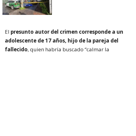
El
presunto autor del crimen corresponde a un
adolescente de 17 años, hijo de la pareja del
fallecido
, quien habría buscado “calmar la
situación”, según los primeros antecedentes
policiales. Sin embargo,
el menor tomó un arma
blanca de fabricación artesanal, atacando a la
víctima
.
Acto seguido, este último tomó su vehículo
particular, desplazándose por calle Los Molineros,
momento en que descendió del móvil, pidió ayuda,
sin embargo pereció en la vía pública.