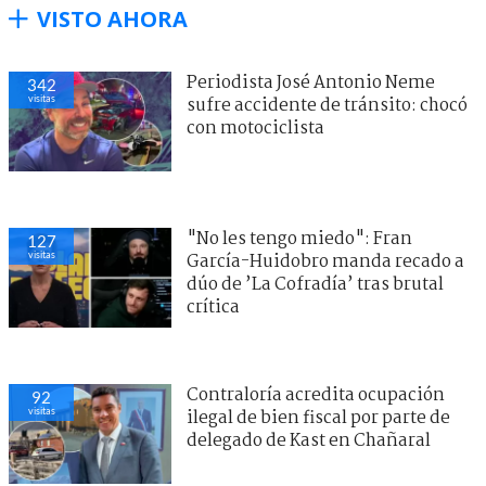
VISTO AHORA
Periodista José Antonio Neme
342
visitas
sufre accidente de tránsito: chocó
con motociclista
"No les tengo miedo": Fran
127
visitas
García-Huidobro manda recado a
dúo de ’La Cofradía’ tras brutal
crítica
Contraloría acredita ocupación
92
visitas
ilegal de bien fiscal por parte de
delegado de Kast en Chañaral