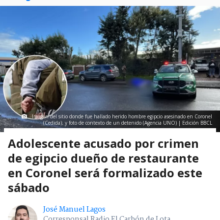
Imagen del sitio donde fue hallado herido hombre egipcio asesinado en Coronel
(Cedida); y foto de contexto de un detenido (Agencia UNO) | Edición BBCL
Adolescente acusado por crimen
de egipcio dueño de restaurante
en Coronel será formalizado este
sábado
José Manuel Lagos
Corresponsal Radio El Carbón de Lota