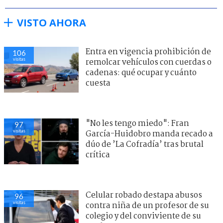
VISTO AHORA
Entra en vigencia prohibición de
106
visitas
remolcar vehículos con cuerdas o
cadenas: qué ocupar y cuánto
cuesta
"No les tengo miedo": Fran
97
visitas
García-Huidobro manda recado a
dúo de ’La Cofradía’ tras brutal
crítica
Celular robado destapa abusos
96
visitas
contra niña de un profesor de su
colegio y del conviviente de su