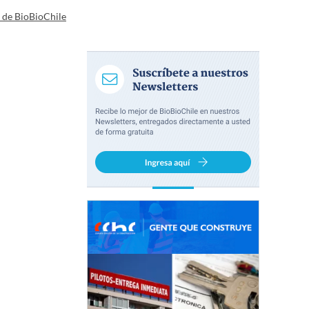
a de BioBioChile