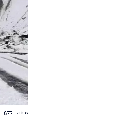
877
visitas