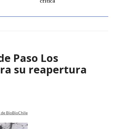
crítica
 de Paso Los
ara su reapertura
a de BioBioChile