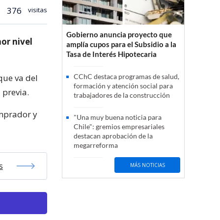
376
visitas
Gobierno anuncia proyecto que
nor nivel
amplía cupos para el Subsidio a la
Tasa de Interés Hipotecaria
que va del
CChC destaca programas de salud,
formación y atención social para
 previa.
trabajadores de la construcción
omprador y
"Una muy buena noticia para
Chile": gremios empresariales
destacan aprobación de la
megarreforma
s
MÁS NOTICIAS