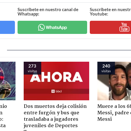
Suscríbete en nuestro canal de
Suscríbete en nuestr
Whatsapp:
Youtube:
273
240
visitas
visitas
nio
Dos muertos deja colisión
Muere a los 6
n
entre furgón y bus que
Messi, padre 
o:
trasladaba a jugadores
Messi
sta
juveniles de Deportes