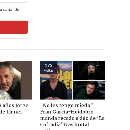
o canal de
173
visitas
8 años Jorge
"No les tengo miedo":
de Lionel
Fran García-Huidobro
manda recado a dúo de ’La
Cofradía’ tras brutal