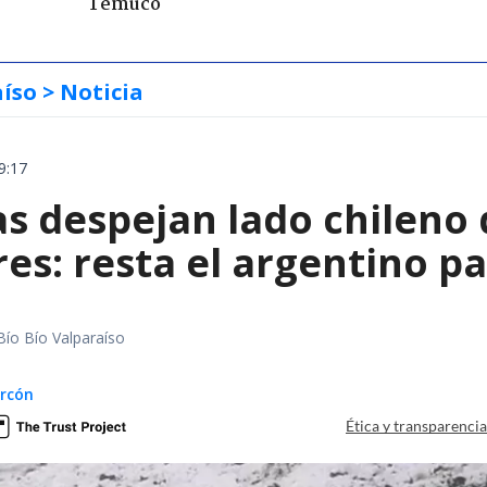
Temuco
aíso
> Noticia
9:17
as despejan lado chileno
es: resta el argentino p
Bío Bío Valparaíso
arcón
Ética y transparenci