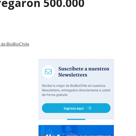
regaron 500.000
a de BioBioChile