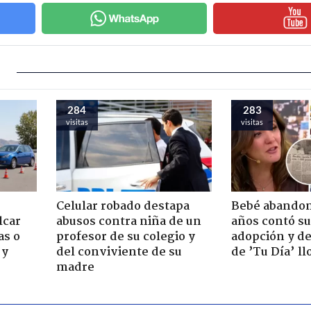
284
283
visitas
visitas
Celular robado destapa
Bebé abandon
lcar
abusos contra niña de un
años contó su
as o
profesor de su colegio y
adopción y de
 y
del conviviente de su
de ’Tu Día’ l
madre