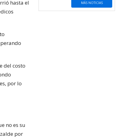
rrió hasta el
MÁS NOTICIAS
édicos
to
superando
e del costo
Fondo
s, por lo
ue no es su
izalde por