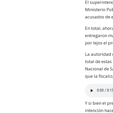
El superintend
Ministerio Pú
acusados de e
En total, ahor
entregaron má
por lejos el p
La autoridad 
total de estas
Nacional de S
que la fiscali
Y si bien el p
intención hace