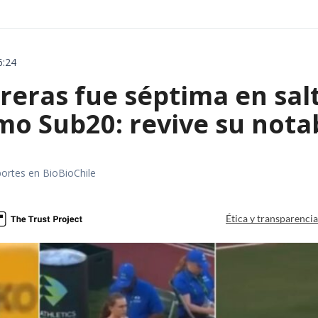
6:24
reras fue séptima en sal
mo Sub20: revive su nota
portes en BioBioChile
Ética y transparenci