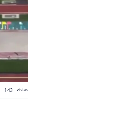
143
visitas
ló tras