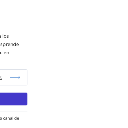
 los
desprende
e en
s
o canal de