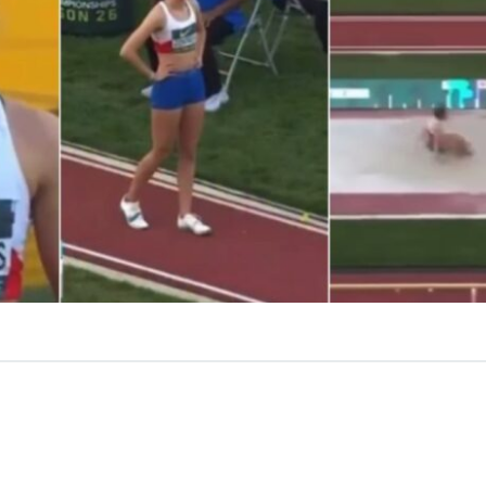
VER RESUMEN
a hizo historia.
Sofía Contreras
, deportista chilena, bril