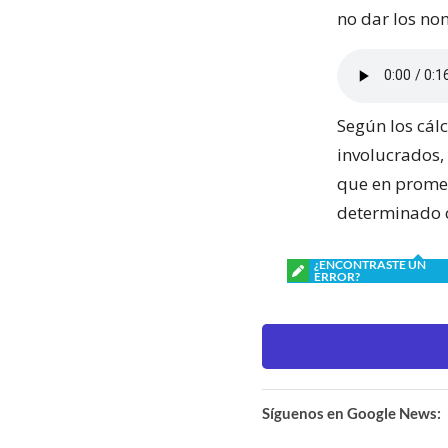
no dar los no
Según los cál
involucrados, 
que en promed
determinado c
¿ENCONTRASTE UN
ERROR?
Síguenos en Google News: