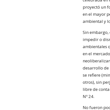
proyectó un f
en el mayor p
ambiental y l
Sin embargo, e
impedir o dis
ambientales q
en el mercado 
neoliberalizan
desarrollo de
se refiere (mi
otros), sin p
libre de conta
Nº 24.
No fueron poc