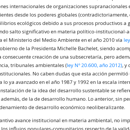
es internacionales de organizaciones supranacionales e
ientes desde los poderes globales (contradictoriamente,
ilibrios ecológicos debido a sus procesos productivos a g
do salto significativo en materia político-institucional-
a el Ministerio del Medio Ambiente en el año 2010 vía
le
gobierno de la Presidenta Michelle Bachelet, siendo aco
la consecuente creación de una subsecretaría, pero adem
cia, tribunales ambientales (
ley Nº 20.600, año 2012)
, y
nstitucionales. No caben dudas que esta acción permitió
a lo ya avanzado en el año 1987 y 1992 en la escala inte
nstalación de la idea del desarrollo sustentable se refier
demás, de la de desarrollo humano. Lo anterior, sin per
rdenamiento de desarrollo económico neoliberalizante.
tantivo avance institucional en materia ambiental, no im
los influjos populares-comunitarios respecto de la valid