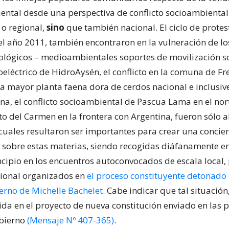
ental desde una perspectiva de conflicto socioambienta
 o regional,
sino
que también nacional. El ciclo de protes
l año 2011, también encontraron en la vulneración de lo
cológicos – medioambientales soportes de movilización so
eléctrico de HidroAysén, el conflicto en la comuna de Fre
la mayor planta faena dora de cerdos nacional e inclusiv
na, el conflicto socioambiental de Pascua Lama en el nort
o del Carmen en la frontera con Argentina, fueron sólo 
 cuales resultaron ser importantes para crear una concie
 sobre estas materias, siendo recogidas diáfanamente e
ncipio en los encuentros autoconvocados de escala local, 
cional organizados en
el proceso constituyente detonado 
rno de Michelle Bachelet
. Cabe indicar que tal situació
ida en el proyecto de nueva constitución enviado en las 
bierno
(Mensaje Nº 407-365)
.