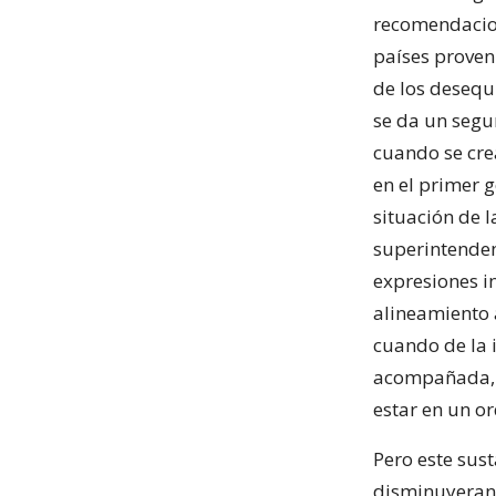
recomendacion
países proven
de los desequ
se da un segun
cuando se cre
en el primer 
situación de 
superintenden
expresiones i
alineamiento 
cuando de la i
acompañada, a
estar en un o
Pero este sus
disminuyeran 