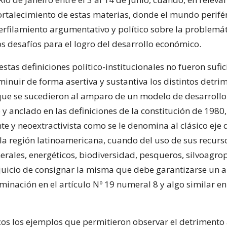
ortalecimiento de estas materias, donde el mundo perifér
erfilamiento argumentativo y político sobre la problemá
os desafíos para el logro del desarrollo económico.
stas definiciones político-institucionales no fueron sufi
minuir de forma asertiva y sustantiva los distintos detri
ue se sucedieron al amparo de un modelo de desarrollo
y anclado en las definiciones de la constitución de 1980, 
te y neoextractivista como se le denomina al clásico eje 
 la región latinoamericana, cuando del uso de sus recurs
nerales, energéticos, biodiversidad, pesqueros, silvoagro
erjuicio de consignar la misma que debe garantizarse un
minación en el artículo Nº 19 numeral 8 y algo similar en 
os los ejemplos que permitieron observar el detrimento