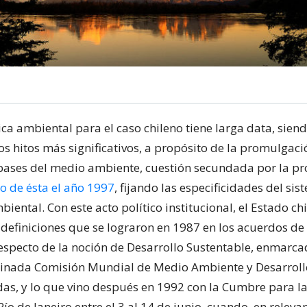
ca ambiental para el caso chileno tiene larga data, siend
s hitos más significativos, a propósito de la promulgació
bases del medio ambiente, cuestión secundada por la p
o de ésta el año 1997
, fijando las especificidades del si
iental. Con este acto político institucional, el Estado ch
s definiciones que se lograron en 1987 en los acuerdos de
especto de la noción de Desarrollo Sustentable, enmarcad
inada Comisión Mundial de Medio Ambiente y Desarroll
as, y lo que vino después en 1992 con la Cumbre para la
ío de Janeiro entre el 3 al 14 de junio, cuando, en relevan