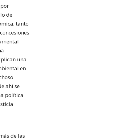
 por
elo de
nómica, tanto
 concesiones
rumental
na
xplican una
mbiental en
ichoso
de ahí se
a política
sticia
emás de las