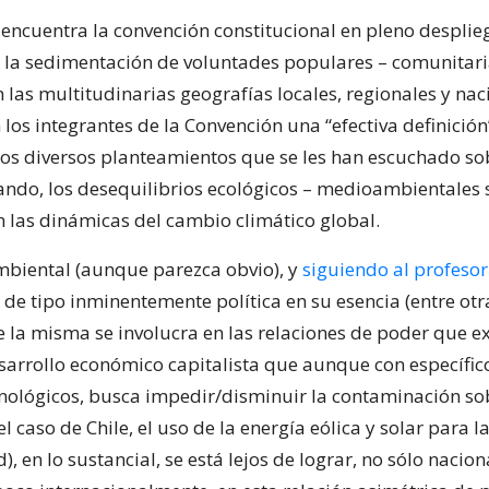
 encuentra la convención constitucional en pleno desplie
 la sedimentación de voluntades populares – comunitari
las multitudinarias geografías locales, regionales y nac
los integrantes de la Convención una “efectiva definición”
los diversos planteamientos que se les han escuchado so
ndo, los desequilibrios ecológicos – medioambientales 
n las dinámicas del cambio climático global.
mbiental (aunque parezca obvio), y
siguiendo al profeso
s de tipo inminentemente política en su esencia (entre otra
 la misma se involucra en las relaciones de poder que e
arrollo económico capitalista que aunque con específic
nológicos, busca impedir/disminuir la contaminación so
l caso de Chile, el uso de la energía eólica y solar para 
d), en lo sustancial, se está lejos de lograr, no sólo nacio