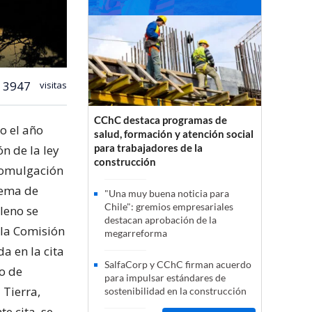
3947
visitas
CChC destaca programas de
o el año
salud, formación y atención social
para trabajadores de la
n de la ley
construcción
romulgación
stema de
"Una muy buena noticia para
Chile": gremios empresariales
ileno se
destacan aprobación de la
 la Comisión
megarreforma
a en la cita
SalfaCorp y CChC firman acuerdo
o de
para impulsar estándares de
 Tierra,
sostenibilidad en la construcción
te cita, se