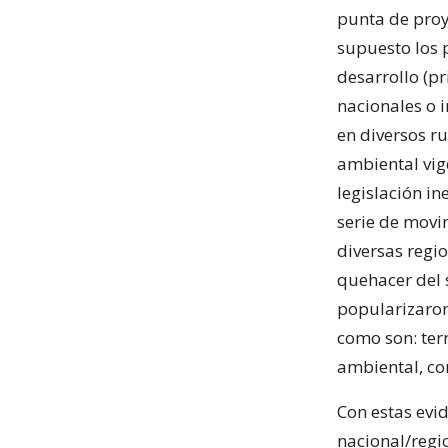
punta de proy
supuesto los 
desarrollo (pr
nacionales o 
en diversos ru
ambiental vig
legislación i
serie de movi
diversas regi
quehacer del 
popularizaron
como son: terr
ambiental, con
Con estas evid
nacional/regi