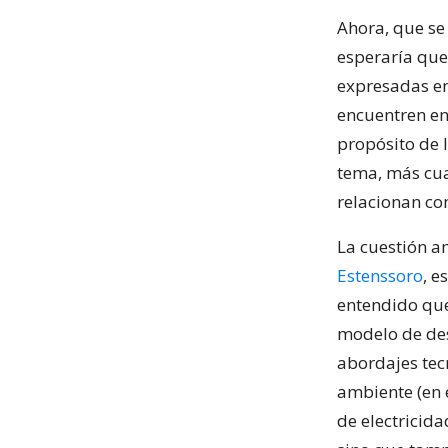
Ahora, que se
esperaría que
expresadas en 
encuentren en 
propósito de 
tema, más cua
relacionan co
La cuestión a
Estenssoro
, e
entendido que
modelo de des
abordajes tec
ambiente (en e
de electricida