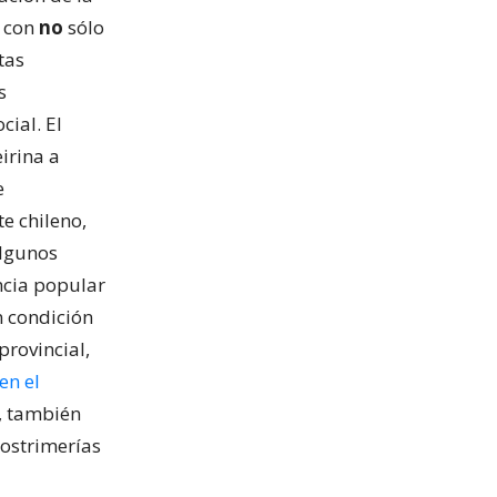
l con
no
sólo
tas
s
cial. El
irina a
e
e chileno,
algunos
ncia popular
n condición
provincial,
en el
n, también
postrimerías