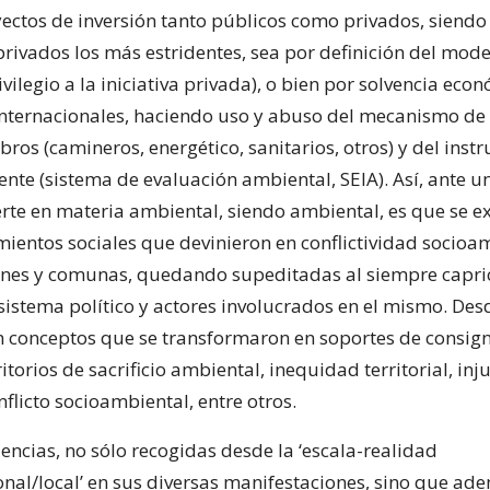
ectos de inversión tanto públicos como privados, siendo
privados los más estridentes, sea por definición del mod
ivilegio a la iniciativa privada), o bien por solvencia eco
internacionales, haciendo uso y abuso del mecanismo de
bros (camineros, energético, sanitarios, otros) y del inst
ente (sistema de evaluación ambiental, SEIA). Así, ante u
nerte en materia ambiental, siendo ambiental, es que se e
mientos sociales que devinieron en conflictividad socioa
ones y comunas, quedando supeditadas al siempre capr
sistema político y actores involucrados en el mismo. Des
 conceptos que se transformaron en soportes de consign
itorios de sacrificio ambiental, inequidad territorial, inju
flicto socioambiental, entre otros.
encias, no sólo recogidas desde la ‘escala-realidad
onal/local’ en sus diversas manifestaciones, sino que ad