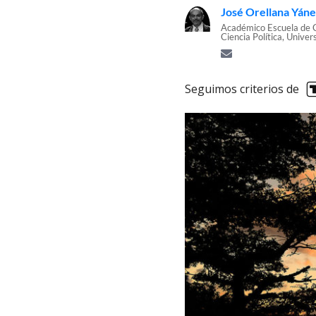
José Orellana Yán
Académico Escuela de C
Ciencia Política, Univer
Seguimos criterios de