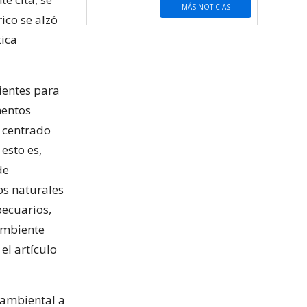
MÁS NOTICIAS
ico se alzó
tica
cientes para
mentos
 centrado
esto es,
de
os naturales
pecuarios,
 ambiente
el artículo
 ambiental a