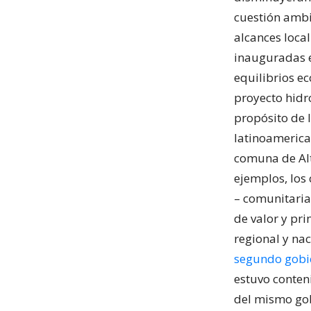
cuestión ambi
alcances local
inauguradas e
equilibrios e
proyecto hidro
propósito de 
latinoamerica
comuna de Alt
ejemplos, los
– comunitaria
de valor y pri
regional y na
segundo gobie
estuvo conten
del mismo go