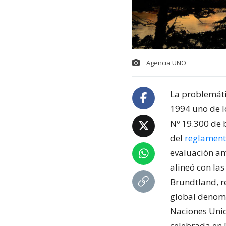
Agencia UNO
La problemáti
1994 uno de lo
Nº 19.300 de 
del
reglament
evaluación amb
alineó con la
Brundtland, r
global denom
Naciones Unid
celebrada en R