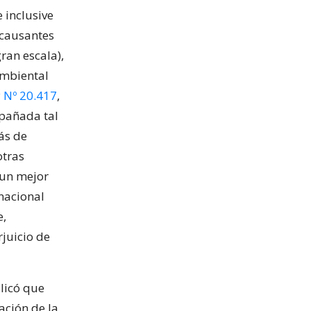
 inclusive
 causantes
ran escala),
ambiental
y Nº 20.417
,
mpañada tal
ás de
 otras
 un mejor
rnacional
e,
juicio de
plicó que
ación de la