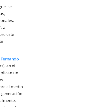
gue, se
as,
ionales,
, a
bre este
se
r Fernando
s), en el
xplican un
os
bre el medio
la generación
nalmente,