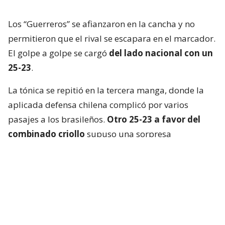
Los “Guerreros” se afianzaron en la cancha y no
permitieron que el rival se escapara en el marcador.
El golpe a golpe se cargó
del lado nacional con un
25-23
.
La tónica se repitió en la tercera manga, donde la
aplicada defensa chilena complicó por varios
pasajes a los brasileños.
Otro 25-23 a favor del
combinado criollo
supuso una sorpresa
mayúscula en Cochabamba.
La Verdeamarela respondió con furia en el cuarto
set y, aprovechando el desgaste chileno, se quedó
con el parcial
por un claro 25-13
.
El tie break, primero que se jugaba en el torneo, no