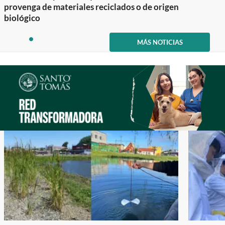
provenga de materiales reciclados o de origen
biológico
Item
1
MÁS NOTICIAS
item
of
0
1