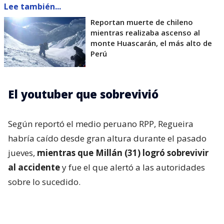
Lee también...
Reportan muerte de chileno
mientras realizaba ascenso al
monte Huascarán, el más alto de
Perú
El youtuber que sobrevivió
Según reportó el medio peruano RPP, Regueira
habría caído desde gran altura durante el pasado
jueves,
mientras que Millán (31) logró sobrevivir
al accidente
y fue el que alertó a las autoridades
sobre lo sucedido.
En una primera publicación, el montañista escribió:
“Andrés, gracias por tu compañía durante el viaje a