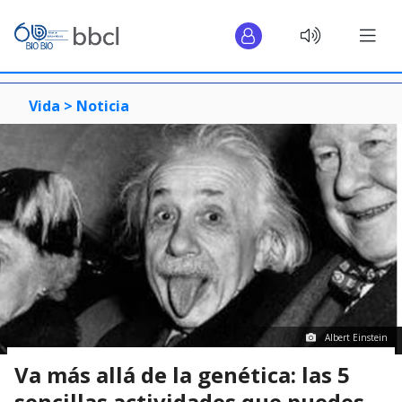
Vida >
Noticia
Albert Einstein
Va más allá de la genética: las 5
sencillas actividades que puedes