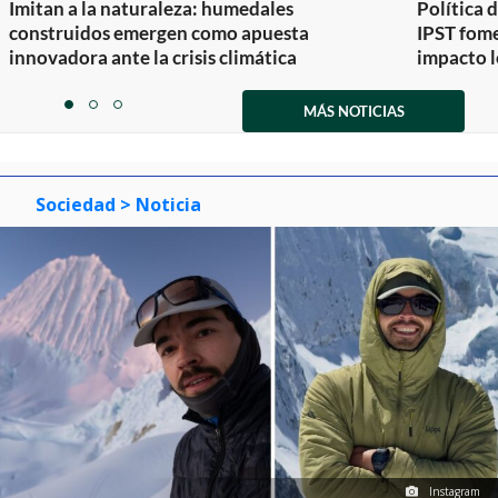
Imitan a la naturaleza: humedales
Política 
construidos emergen como apuesta
IPST fom
innovadora ante la crisis climática
impacto l
Item
1
MÁS NOTICIAS
item
item
item
of
0
1
2
3
Sociedad
> Noticia
Instagram