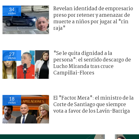
Revelan identidad de empresario
34
visitas
preso por retener y amenazar de
muerte a niños por jugar al "rin
raja"
"Se le quita dignidad a la
27
visitas
persona": el sentido descargo de
Lucho Miranda tras cruce
Campillai-Flores
El "Factor Mera": el ministro de la
18
visitas
Corte de Santiago que siempre
vota a favor de los Lavín-Barriga