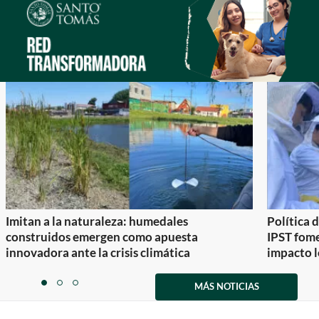
Imitan a la naturaleza: humedales
Política 
construidos emergen como apuesta
IPST fom
innovadora ante la crisis climática
impacto l
Item
1
MÁS NOTICIAS
item
item
item
of
0
1
2