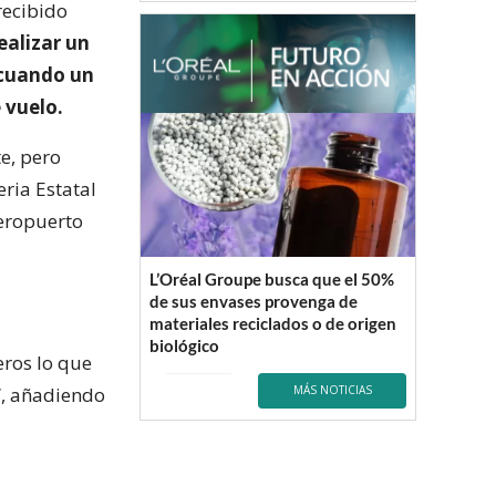
recibido
ealizar un
 cuando un
 vuelo.
e, pero
ria Estatal
aeropuerto
L’Oréal Groupe busca que el 50%
de sus envases provenga de
materiales reciclados o de origen
biológico
eros lo que
”, añadiendo
MÁS NOTICIAS