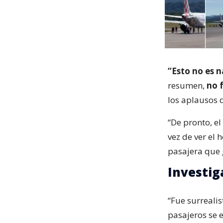
“Esto no es 
resumen,
no 
los aplausos d
“De pronto, e
vez de ver el 
pasajera que 
Investig
“Fue surreali
pasajeros se 