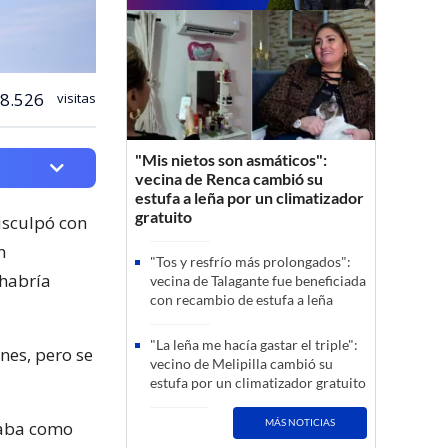
8.526
visitas
"Mis nietos son asmáticos":
vecina de Renca cambió su
estufa a leña por un climatizador
gratuito
disculpó con
n
"Tos y resfrío más prolongados":
 habría
vecina de Talagante fue beneficiada
con recambio de estufa a leña
"La leña me hacía gastar el triple":
rnes, pero se
vecino de Melipilla cambió su
estufa por un climatizador gratuito
MÁS NOTICIAS
raba como