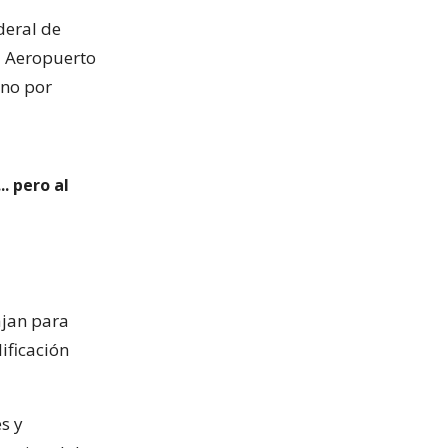
deral de
el Aeropuerto
 no por
. pero al
ajan para
ificación
s y