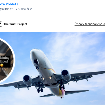
oza Poblete
gazine en BioBioChile
Ética y transparenci