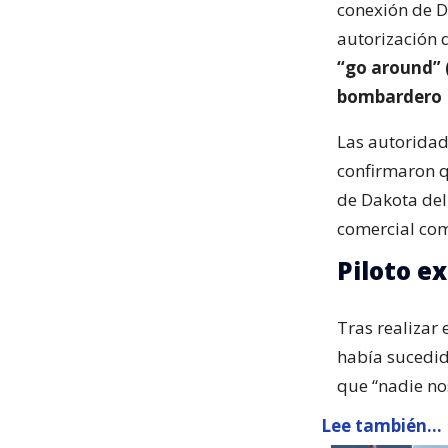
conexión de D
autorización d
“go around” 
bombardero B
Las autoridad
confirmaron q
de Dakota del
comercial com
Piloto ex
Tras realizar 
había sucedid
que “nadie nos
Lee también...