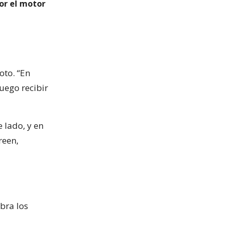
or el motor
loto. “En
luego recibir
 lado, y en
reen,
bra los