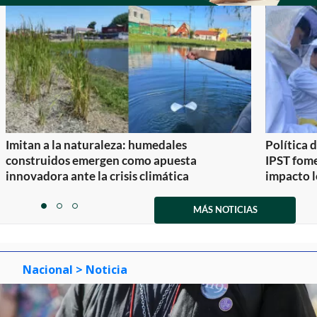
Imitan a la naturaleza: humedales
Política 
construidos emergen como apuesta
IPST fom
innovadora ante la crisis climática
impacto l
Item
1
MÁS NOTICIAS
item
item
item
of
0
1
2
3
Nacional
> Noticia