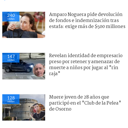
Amparo Noguera pide devolución
240
visitas
de fondos e indemnización tras
estafa: exige más de $500 millones
Revelan identidad de empresario
147
visitas
preso por retener y amenazar de
muerte a niños por jugar al "rin
raja"
Muere joven de 28 años que
128
visitas
participó en el "Club de la Pelea"
de Osorno