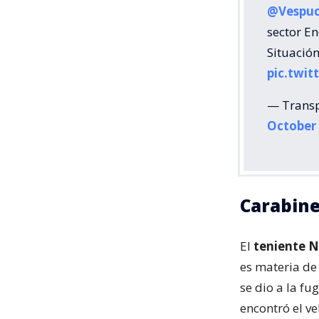
@Vespuc
sector E
Situació
pic.twi
— Transp
October 
Carabine
El
teniente N
es materia de
se dio a la fu
encontró el ve