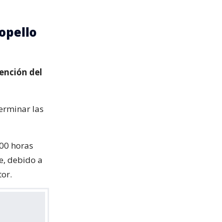
opello
ención del
terminar las
:00 horas
e, debido a
tor.