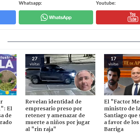
Whatsapp:
Youtube:
27
17
visitas
visitas
ir
Revelan identidad de
El "Factor Me
": El
empresario preso por
ministro de l
sa de
retener y amenazar de
Santiago que
trado
muerte a niños por jugar
a favor de lo
al "rin raja"
Barriga