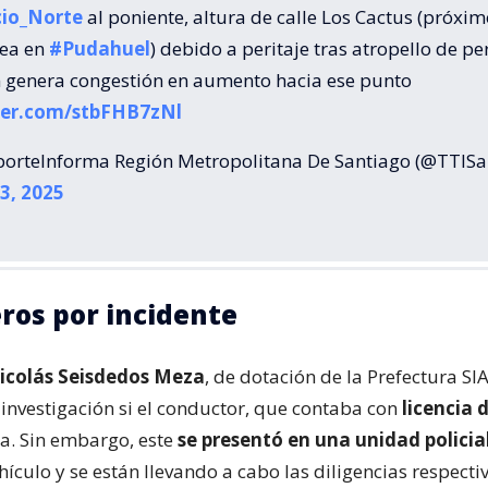
io_Norte
al poniente, altura de calle Los Cactus (próxim
nea en
#Pudahuel
) debido a peritaje tras atropello de pe
n genera congestión en aumento hacia ese punto
tter.com/stbFHB7zNl
orteInforma Región Metropolitana De Santiago (@TTISa
3, 2025
ros por incidente
icolás Seisdedos Meza
, de dotación de la Prefectura SI
 investigación si el conductor, que contaba con
licencia 
ga. Sin embargo, este
se presentó en una unidad policia
hículo y se están llevando a cabo las diligencias respecti