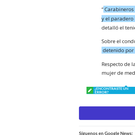
“
Carabineros 
y el paradero
detalló el ten
Sobre el condu
detenido por 
Respecto de la
mujer de med
¿ENCONTRASTE UN
ERROR?
Síguenos en Google News: