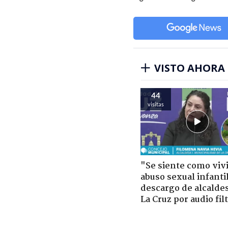
VISTO AHORA
44
visitas
"Se siente como viv
abuso sexual infantil
descargo de alcalde
La Cruz por audio fil