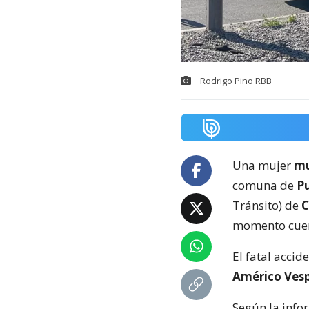
Rodrigo Pino RBB
Una mujer
mu
comuna de
P
Tránsito) de
C
momento cue
El fatal accid
Américo Ves
Según la infor