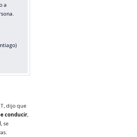
o a
rsona.
ntiago)
AT, dijo que
de conducir
,
l
, se
vas.