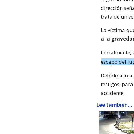
dirección señ
trata de un v
La víctima qu
a la gravedad
Inicialmente,
escapó del lu
Debido a lo a
testigos, para
accidente.
Lee también...