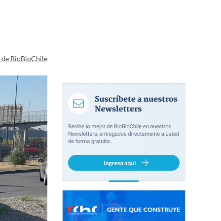
a de BioBioChile