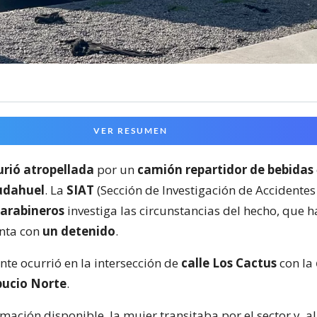
VER RESUMEN
rió atropellada
por un
camión repartidor de bebidas
udahuel
. La
SIAT
(Sección de Investigación de Accidentes
arabineros
investiga las circunstancias del hecho, que h
nta con
un detenido
.
ente ocurrió en la intersección de
calle Los Cactus
con la
pucio Norte
.
mación disponible, la mujer transitaba por el sector y, al