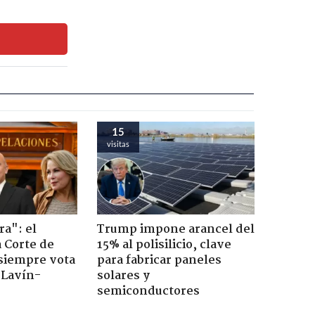
15
visitas
ra": el
Trump impone arancel del
a Corte de
15% al polisilicio, clave
 siempre vota
para fabricar paneles
s Lavín-
solares y
semiconductores