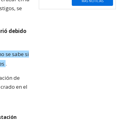
MÁS NOTICIAS
tigos, se
rió debido
no se sabe si
es
.
mación de
ucrado en el
stación