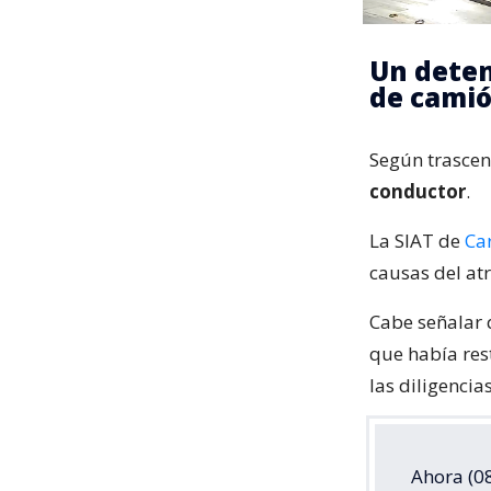
Un deten
de cami
Según trascen
conductor
.
La SIAT de
Ca
causas del atr
Cabe señalar
que había rest
las diligencia
Ahora (08