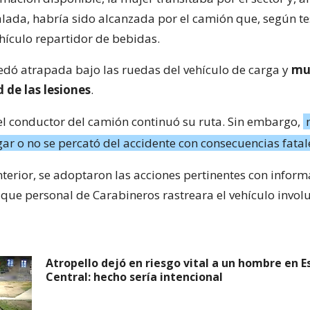
alada, habría sido alcanzada por el camión que, según tes
ehículo repartidor de bebidas.
edó atrapada bajo las ruedas del vehículo de carga y
mu
 de las lesiones
.
 el conductor del camión continuó su ruta. Sin embargo,
gar o no se percató del accidente con consecuencias fatal
nterior, se adoptaron las acciones pertinentes con infor
 que personal de Carabineros rastreara el vehículo invol
Atropello dejó en riesgo vital a un hombre en E
Central: hecho sería intencional