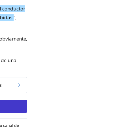
el conductor
ebidas
“,
, obviamente,
a de una
s
o canal de