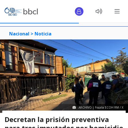
Nacional >
Noticia
ARCHIVO | Fiscalía ECOH RM / X
Decretan la prisión preventiva
para tres imputados por homicidio