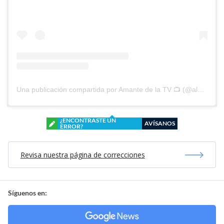
Una publicación compartida por Amante de la TV 📺 (@alguien_te_observa)
¿ENCONTRASTE UN
AVÍSANOS
ERROR?
Revisa nuestra página de correcciones
Síguenos en: