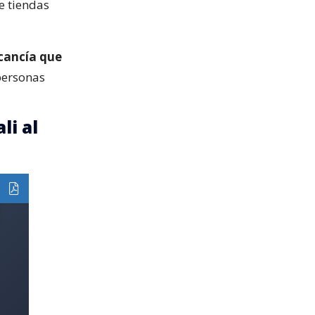
e tiendas
cancía que
personas
li al