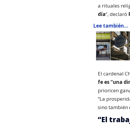
a rituales rel
día
“, declaró
Lee también...
El cardenal C
fe es “una d
prioricen gana
“La prosperid
sino también e
“El traba