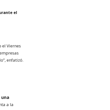
urante el
 el Viernes
s empresas
o”, enfatizó.
n una
ta a la