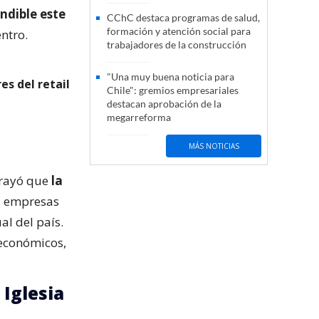
ndible este
CChC destaca programas de salud,
formación y atención social para
entro.
trabajadores de la construcción
"Una muy buena noticia para
es del retail
Chile": gremios empresariales
destacan aprobación de la
megarreforma
MÁS NOTICIAS
brayó que
la
as empresas
al del país.
económicos,
 Iglesia