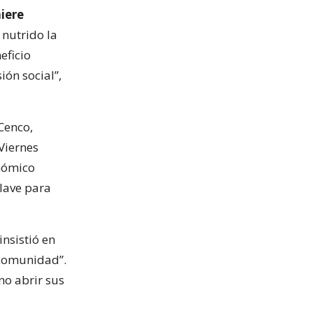
iere
 nutrido la
eficio
ión social”,
Cenco,
Viernes
onómico
clave para
insistió en
 comunidad”.
no abrir sus