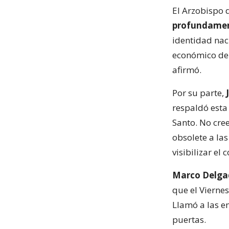
El Arzobispo d
profundamen
identidad nac
económico de u
afirmó.
Por su parte,
respaldó esta
Santo. No cre
obsolete a la
visibilizar el c
Marco Delga
que el Vierne
Llamó a las e
puertas.