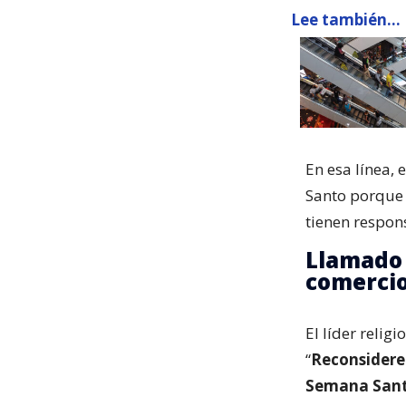
Lee también...
En esa línea, 
Santo porque 
tienen respons
Llamado f
comerci
El líder relig
“
Reconsideren
Semana Sant