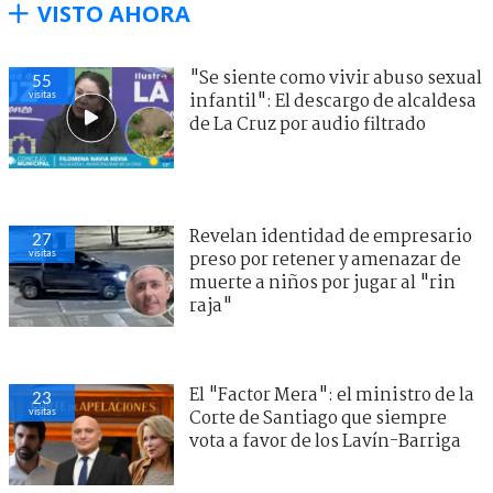
VISTO AHORA
"Se siente como vivir abuso sexual
55
visitas
infantil": El descargo de alcaldesa
de La Cruz por audio filtrado
Revelan identidad de empresario
27
visitas
preso por retener y amenazar de
muerte a niños por jugar al "rin
raja"
El "Factor Mera": el ministro de la
23
visitas
Corte de Santiago que siempre
vota a favor de los Lavín-Barriga