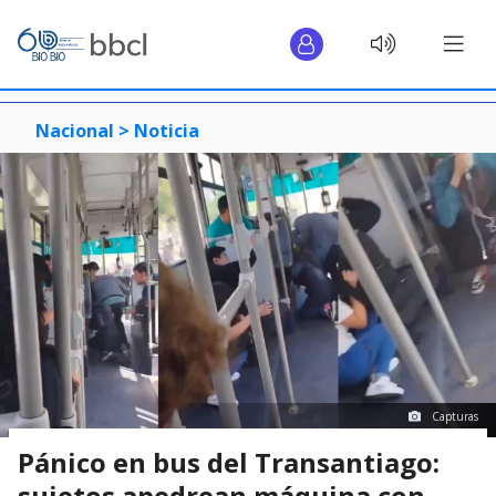
Nacional >
Noticia
Capturas
Pánico en bus del Transantiago:
sujetos apedrean máquina con