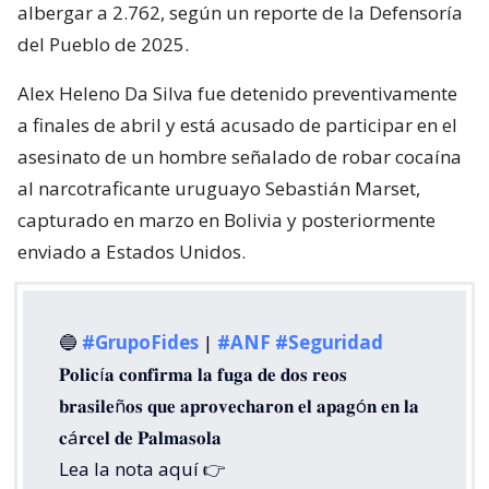
albergar a 2.762, según un reporte de la Defensoría
del Pueblo de 2025.
Alex Heleno Da Silva fue detenido preventivamente
a finales de abril y está acusado de participar en el
asesinato de un hombre señalado de robar cocaína
al narcotraficante uruguayo Sebastián Marset,
capturado en marzo en Bolivia y posteriormente
enviado a Estados Unidos.
🔵
#GrupoFides
|
#ANF
#Seguridad
𝐏𝐨𝐥𝐢𝐜í𝐚 𝐜𝐨𝐧𝐟𝐢𝐫𝐦𝐚 𝐥𝐚 𝐟𝐮𝐠𝐚 𝐝𝐞 𝐝𝐨𝐬 𝐫𝐞𝐨𝐬
𝐛𝐫𝐚𝐬𝐢𝐥𝐞ñ𝐨𝐬 𝐪𝐮𝐞 𝐚𝐩𝐫𝐨𝐯𝐞𝐜𝐡𝐚𝐫𝐨𝐧 𝐞𝐥 𝐚𝐩𝐚𝐠ó𝐧 𝐞𝐧 𝐥𝐚
𝐜á𝐫𝐜𝐞𝐥 𝐝𝐞 𝐏𝐚𝐥𝐦𝐚𝐬𝐨𝐥𝐚
Lea la nota aquí 👉