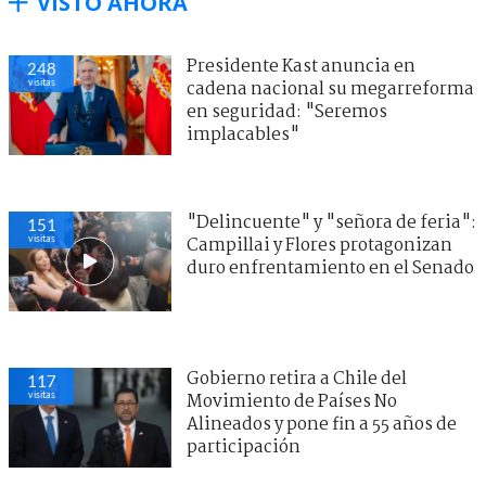
VISTO AHORA
Presidente Kast anuncia en
248
visitas
cadena nacional su megarreforma
en seguridad: "Seremos
implacables"
"Delincuente" y "señora de feria":
151
visitas
Campillai y Flores protagonizan
duro enfrentamiento en el Senado
Gobierno retira a Chile del
117
visitas
Movimiento de Países No
Alineados y pone fin a 55 años de
participación