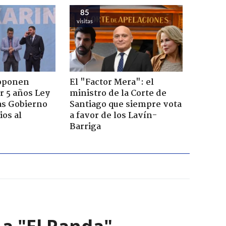
85
visitas
roponen
El "Factor Mera": el
r 5 años Ley
ministro de la Corte de
as Gobierno
Santiago que siempre vota
os al
a favor de los Lavín-
Barriga