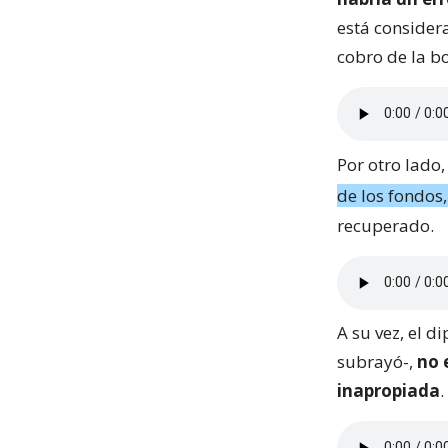
está considera
cobro de la b
Por otro lado
de los fondos
recuperado.
A su vez, el 
subrayó-,
no 
inapropiada
.