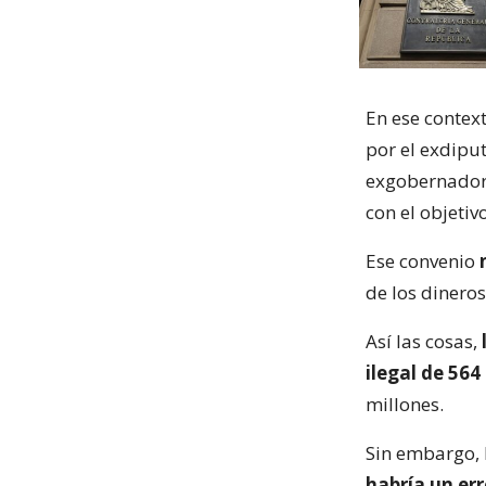
En ese contex
por el exdipu
exgobernador
con el objeti
Ese convenio
de los dinero
Así las cosas,
ilegal de 564
millones.
Sin embargo, 
habría un err