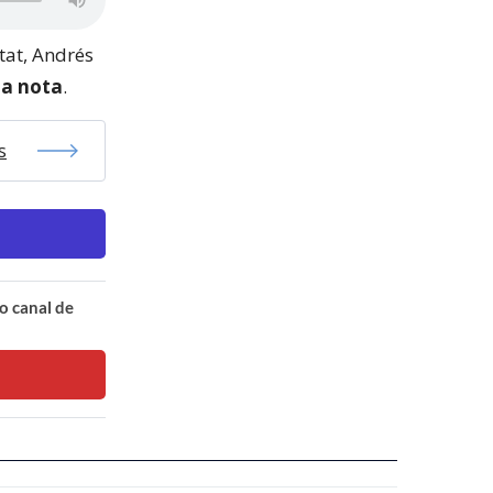
tat, Andrés
ta nota
.
s
o canal de