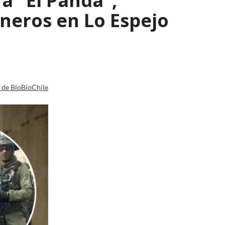
a "El Panda",
ineros en Lo Espejo
a de BioBioChile