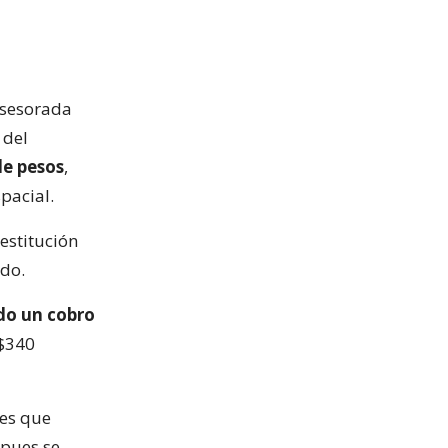
 asesorada
 del
de pesos
,
pacial.
restitución
do.
do un cobro
 $340
 es que
 pues se