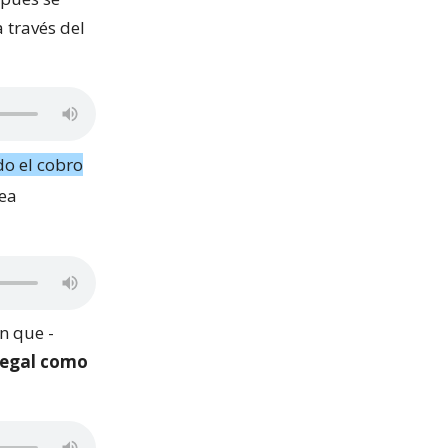
 través del
do el cobro
sea
n que -
 legal como