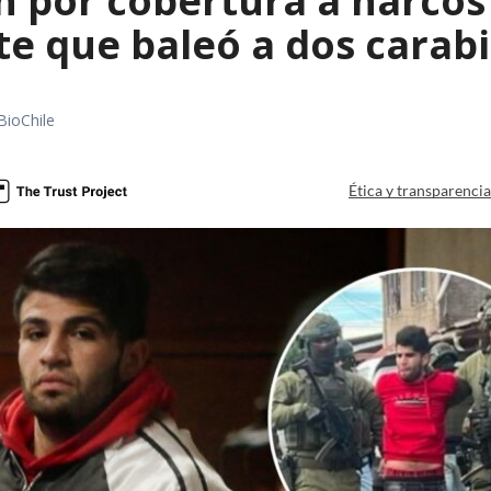
 por cobertura a narcos 
te que baleó a dos carab
BioChile
Ética y transparenci