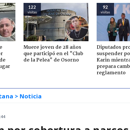
122
92
visitas
visitas
e
Muere joven de 28 años
Diputados p
or
que participó en el "Club
suspender po
 de
de la Pelea" de Osorno
Karin mientr
jugar
prepara cambi
reglamento
tana
> Noticia
:44