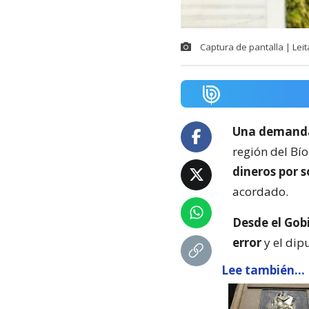
Captura de pantalla | Leita
Una demanda 
región del Bí
dineros por 
acordado.
Desde el Gob
error
y el dip
Lee también...