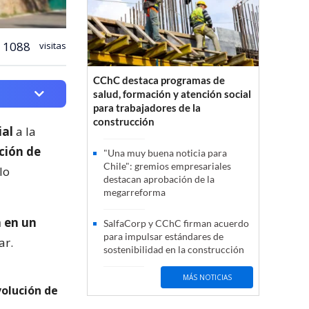
1088
visitas
CChC destaca programas de
salud, formación y atención social
para trabajadores de la
construcción
ial
a la
ción de
"Una muy buena noticia para
Chile": gremios empresariales
lo
destacan aprobación de la
megarreforma
á en un
SalfaCorp y CChC firman acuerdo
para impulsar estándares de
ar.
sostenibilidad en la construcción
MÁS NOTICIAS
volución de