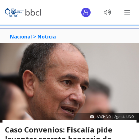
Nacional >
Noticia
ARCHIVO | Agencia UNO
Caso Convenios: Fiscalía pide
levantar secreto bancario de