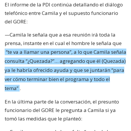
El informe de la PDI continúa detallando el diálogo
telefónico entre Camila y el supuesto funcionario
del GORE:
—Camila le señala que a esa reunión irá toda la
prensa, instante en el cual el hombre le señala que
“te va a llamar una persona”, a lo que Camila señala
consulta “¿Quezada?”… agregando que él (Quezada)
ya le habría ofrecido ayuda y que se juntarán “para
ver cómo terminar bien el programa y todo el
tema”
.
En la última parte de la conversación, el presunto
funcionario del GORE le pregunta a Camila si ya
tomó las medidas que le planteó: