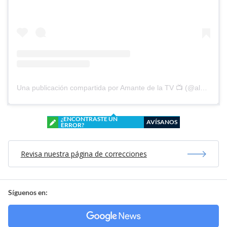
Una publicación compartida por Amante de la TV 📺 (@alguien_te_observa)
¿ENCONTRASTE UN
AVÍSANOS
ERROR?
Revisa nuestra página de correcciones
Síguenos en: