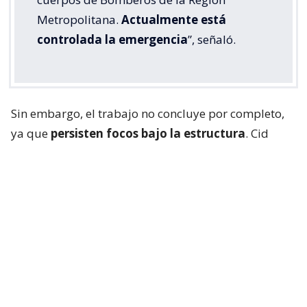
Metropolitana.
Actualmente está
controlada la emergencia
”, señaló.
Sin embargo, el trabajo no concluye por completo,
ya que
persisten focos bajo la estructura
. Cid
explicó que “vamos a trabajar en algunos puntos
que mantienen con algunos focos bajo la estructura
donde el carro mecánico no tiene acceso desde
arriba. Así que esas van a ser las funciones y las
labores que vamos a realizar en este momento”.
Lee también...
Panimex Química: la firma chilena
con presencia en 3 países y