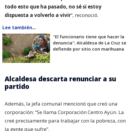
todo esto que ha pasado, no sé si estoy
dispuesta a volverlo a vivir
“, reconoció.
Lee también...
"El funcionario tiene que hacer la
denuncia": Alcaldesa de La Cruz se
defiende por sitio con marihuana
Alcaldesa descarta renunciar a su
partido
Además, la jefa comunal mencionó que creó una
corporación: “Se llama Corporación Centro Ayün. La
creé precisamente para trabajar con la pobreza, con
la gente que sufre”.