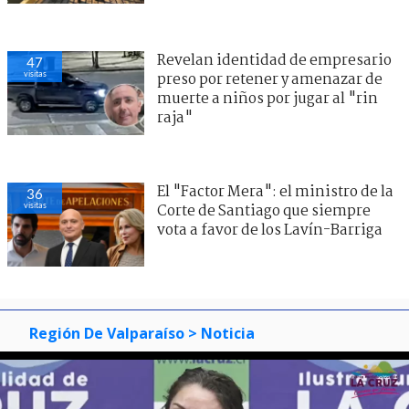
Revelan identidad de empresario
47
visitas
preso por retener y amenazar de
muerte a niños por jugar al "rin
raja"
El "Factor Mera": el ministro de la
36
visitas
Corte de Santiago que siempre
vota a favor de los Lavín-Barriga
Región De Valparaíso
> Noticia