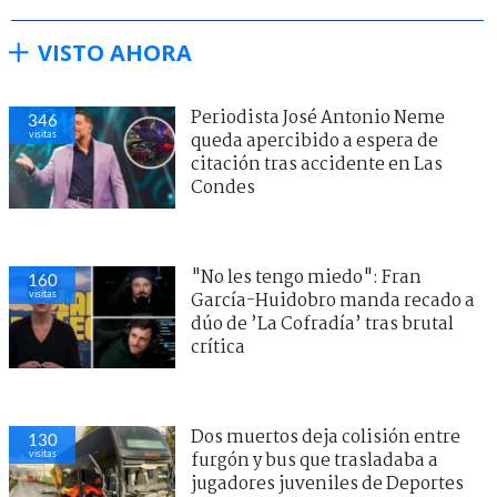
VISTO AHORA
Periodista José Antonio Neme
346
visitas
queda apercibido a espera de
citación tras accidente en Las
Condes
"No les tengo miedo": Fran
160
visitas
García-Huidobro manda recado a
dúo de ’La Cofradía’ tras brutal
crítica
Dos muertos deja colisión entre
130
visitas
furgón y bus que trasladaba a
jugadores juveniles de Deportes