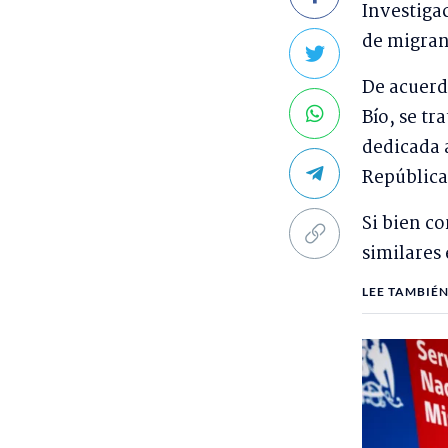
Investigac
de migran
De acuerd
Bío, se t
dedicada 
Repúblic
Si bien c
similares
LEE TAMBIÉN.