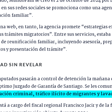
lado, MundoPam se creó el 2 de octubre de 2024 por
 en sus redes sociales se promociona como una agen
ación familiar”.
na web, en tanto, la agencia promete “estrategias ef
us trámites migratorios”. Entre sus servicios, estaba
d de reunificación familiar, incluyendo asesoría, pre
s y presentación del trámite”.
AD SIN REVELAR
mputados pasarán a control de detención la mañana d
éptimo Juzgado de Garantía de Santiago. Se les comu
ación criminal, tráfico ilícito de migrantes y lava
stá a cargo del fiscal regional Francisco Jacir y de la 