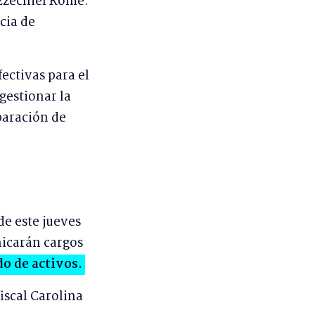
 Ezechiel Rome.
cia de
ectivas para el
 gestionar la
paración de
e este jueves
nicarán cargos
do de activos.
fiscal Carolina