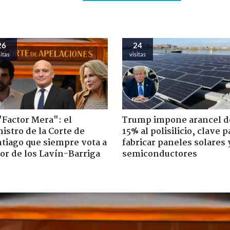
26
24
sitas
visitas
"Factor Mera": el
Trump impone arancel d
istro de la Corte de
15% al polisilicio, clave p
tiago que siempre vota a
fabricar paneles solares 
or de los Lavín-Barriga
semiconductores