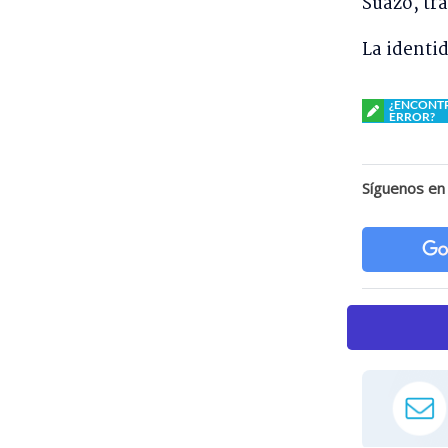
Suazo, tr
La identi
¿ENCONT
ERROR?
Síguenos en