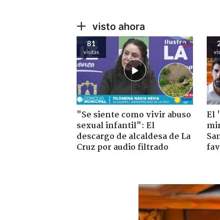
visto ahora
81
visitas
vi
"Se siente como vivir abuso
El 
sexual infantil": El
min
descargo de alcaldesa de La
San
Cruz por audio filtrado
fav