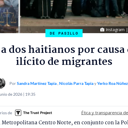
Instagram |
DE PASILLO
a dos haitianos por causa 
ilícito de migrantes
Por
Sandra Martínez Tapia
,
Nicolás Parra Tapia
y
Yerko Roa Núñez
unio de 2026 | 19:35
Ética y transparencia de
rios de
a Metropolitana Centro Norte, en conjunto con la Pol