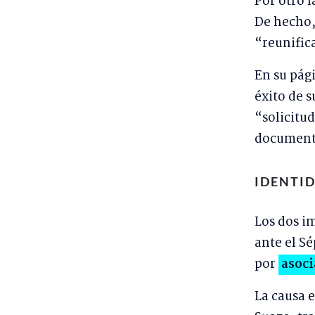
Por otro 
De hecho,
“reunific
En su pági
éxito de s
“solicitu
documento
IDENTID
Los dos i
ante el S
por
asoci
La causa e