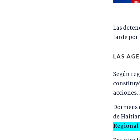
Las deten
tarde por
LAS AG
Según regi
constituy
acciones.
Dormeus e
de Haitia
Regional