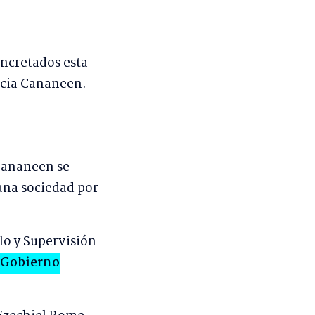
ncretados esta
ncia Cananeen.
 Cananeen se
una sociedad por
lo y Supervisión
 Gobierno