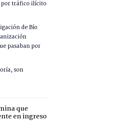
or tráfico ilícito
igación de Bío
ganización
 que pasaban por
oría, son
rmina que
nte en ingreso