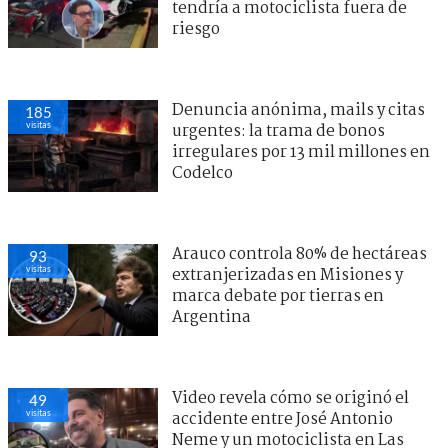
tendría a motociclista fuera de
riesgo
Denuncia anónima, mails y citas
185
visitas
urgentes: la trama de bonos
irregulares por 13 mil millones en
Codelco
Arauco controla 80% de hectáreas
93
visitas
extranjerizadas en Misiones y
marca debate por tierras en
Argentina
Video revela cómo se originó el
49
visitas
accidente entre José Antonio
Neme y un motociclista en Las