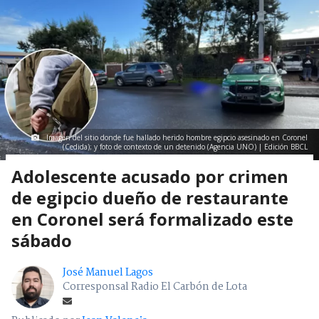
Imagen del sitio donde fue hallado herido hombre egipcio asesinado en Coronel
(Cedida); y foto de contexto de un detenido (Agencia UNO) | Edición BBCL
Adolescente acusado por crimen
de egipcio dueño de restaurante
en Coronel será formalizado este
sábado
José Manuel Lagos
Corresponsal Radio El Carbón de Lota