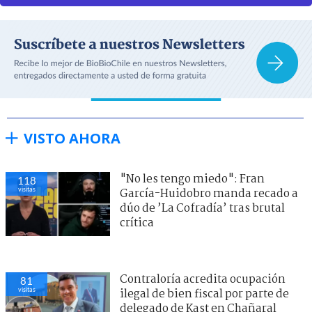
VISTO AHORA
"No les tengo miedo": Fran
118
visitas
García-Huidobro manda recado a
dúo de ’La Cofradía’ tras brutal
crítica
Contraloría acredita ocupación
81
visitas
ilegal de bien fiscal por parte de
delegado de Kast en Chañaral