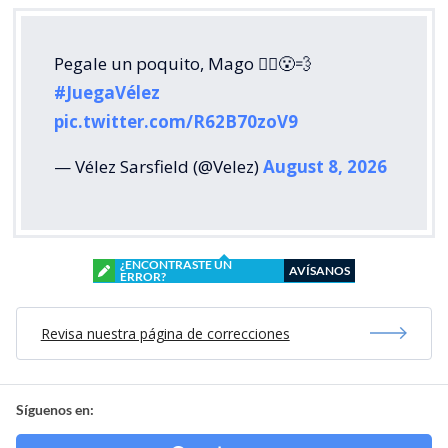
Pegale un poquito, Mago 🧙‍♂️😮‍💨
#JuegaVélez
pic.twitter.com/R62B70zoV9
— Vélez Sarsfield (@Velez)
August 8, 2026
¿ENCONTRASTE UN
AVÍSANOS
ERROR?
Revisa nuestra página de correcciones
Síguenos en: