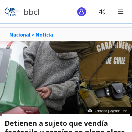
Nacional >
Noticia
Contexto | Agencia Uno
Detienen a sujeto que vendía
fentanilo y cocaína en plena plaza