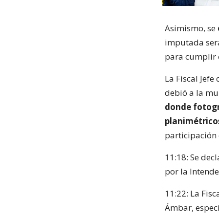
Asimismo, se
imputada ser
para cumplir 
La Fiscal Jefe
debió a la mu
donde fotogr
planimétrico
participación
11:18: Se dec
por la Intend
11:22: La Fisc
Ámbar, específ