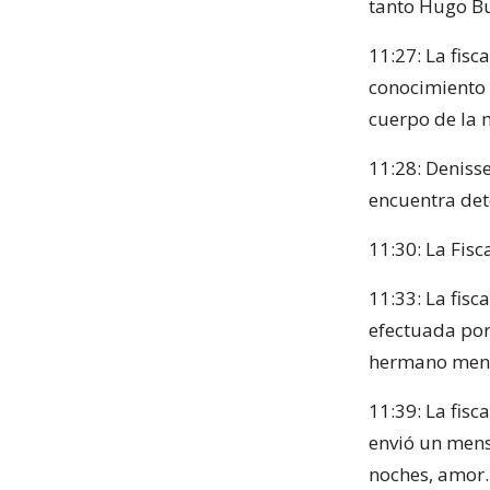
tanto Hugo B
11:27: La fisc
conocimiento 
cuerpo de la 
11:28: Deniss
encuentra det
11:30: La Fisc
11:33: La fisc
efectuada por
hermano meno
11:39: La fisc
envió un men
noches, amor.