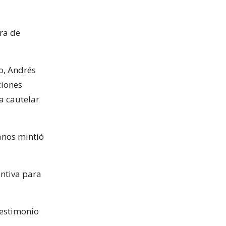
tra de
o, Andrés
ciones
a cautelar
lanos mintió
entiva para
testimonio