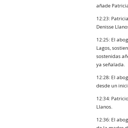
añade Patrici
12:23: Patrici
Denisse Llano
12:25: El abo
Lagos, sostie
sostenidas añ
ya señalada.
12:28: El abog
desde un inici
12:34: Patrici
Llanos.
12:36: El abo
de la madre 