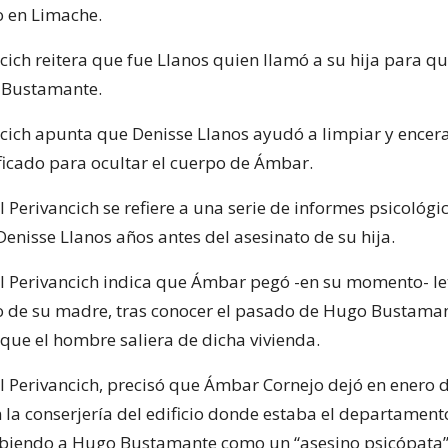
 en Limache.
cich reitera que fue Llanos quien llamó a su hija para qu
 Bustamante.
ncich apunta que Denisse Llanos ayudó a limpiar y encera
icado para ocultar el cuerpo de Ámbar.
al Perivancich se refiere a una serie de informes psicológi
enisse Llanos años antes del asesinato de su hija.
cal Perivancich indica que Ámbar pegó -en su momento- let
 de su madre, tras conocer el pasado de Hugo Bustaman
que el hombre saliera de dicha vivienda.
al Perivancich, precisó que Ámbar Cornejo dejó en enero 
 la conserjería del edificio donde estaba el departament
biendo a Hugo Bustamante como un “asesino psicópata”,