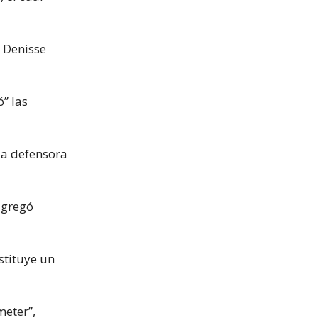
e Denisse
ó” las
la defensora
 agregó
stituye un
meter”,