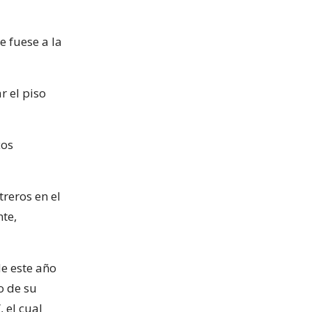
e fuese a la
r el piso
cos
reros en el
te,
de este año
o de su
 el cual