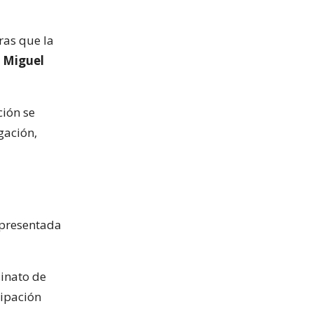
ras que la
 Miguel
ción se
gación,
 presentada
sinato de
cipación