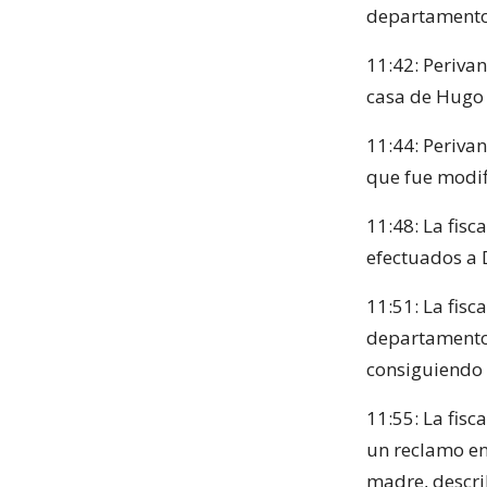
departamento
11:42: Perivan
casa de Hugo
11:44: Periva
que fue modif
11:48: La fisc
efectuados a D
11:51: La fis
departamento
consiguiendo 
11:55: La fisc
un reclamo en
madre, descri