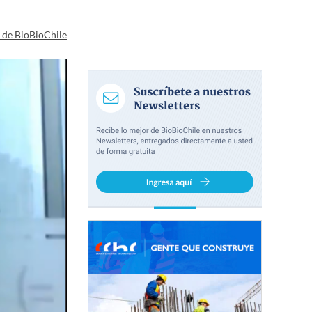
a de BioBioChile