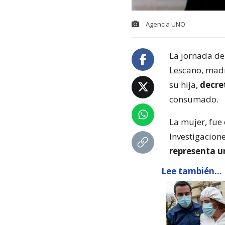
Agencia UNO
La jornada de 
Lescano, madr
su hija,
decre
consumado.
La mujer, fue 
Investigacione
representa un
Lee también...