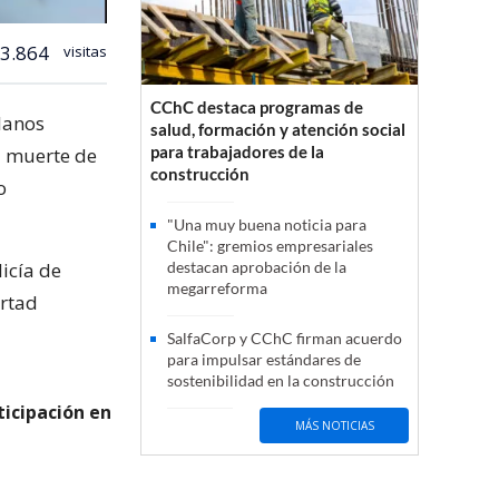
3.864
visitas
CChC destaca programas de
Llanos
salud, formación y atención social
para trabajadores de la
a muerte de
construcción
o
"Una muy buena noticia para
Chile": gremios empresariales
licía de
destacan aprobación de la
megarreforma
ertad
SalfaCorp y CChC firman acuerdo
para impulsar estándares de
sostenibilidad en la construcción
icipación en
MÁS NOTICIAS