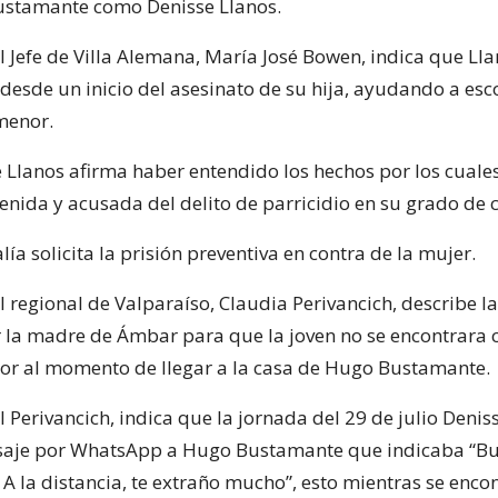
ustamante como Denisse Llanos.
al Jefe de Villa Alemana, María José Bowen, indica que Ll
desde un inicio del asesinato de su hija, ayudando a esc
menor.
e Llanos afirma haber entendido los hechos por los cuale
enida y acusada del delito de parricidio en su grado d
alía solicita la prisión preventiva en contra de la mujer.
al regional de Valparaíso, Claudia Perivancich, describe 
 la madre de Ámbar para que la joven no se encontrara 
r al momento de llegar a la casa de Hugo Bustamante.
al Perivancich, indica que la jornada del 29 de julio Denis
saje por WhatsApp a Hugo Bustamante que indicaba “B
 A la distancia, te extraño mucho”, esto mientras se enco