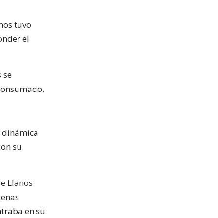
anos tuvo
onder el
s se
e consumado.
la dinámica
con su
se Llanos
uenas
ntraba en su