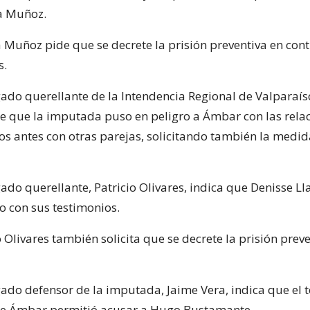
a Muñoz.
a Muñoz pide que se decrete la prisión preventiva en con
s.
gado querellante de la Intendencia Regional de Valparaís
ne que la imputada puso en peligro a Ámbar con las rela
os antes con otras parejas, solicitando también la medid
ado querellante, Patricio Olivares, indica que Denisse L
o con sus testimonios.
o Olivares también solicita que se decrete la prisión prev
gado defensor de la imputada, Jaime Vera, indica que el 
de Ámbar permitió acusar a Hugo Bustamante.