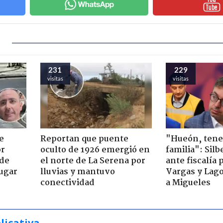
231
229
visitas
visitas
e
Reportan que puente
"Hueón, ten
or
oculto de 1926 emergió en
familia": Silb
 de
el norte de La Serena por
ante fiscalía 
jugar
lluvias y mantuvo
Vargas y Lag
conectividad
a Migueles
licativa