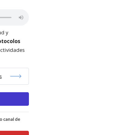
ud y
otocolos
actividades
s
o canal de