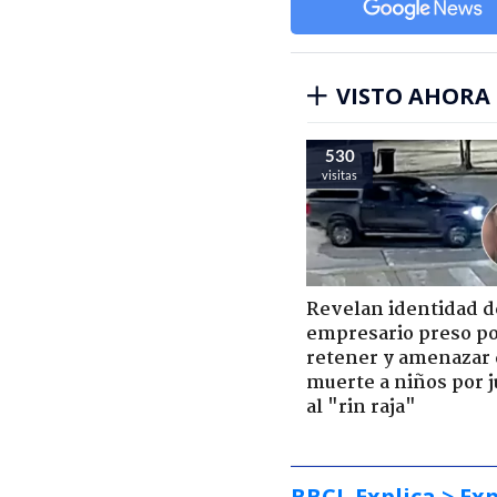
VISTO AHORA
530
visitas
Revelan identidad d
empresario preso p
retener y amenazar
muerte a niños por 
al "rin raja"
BBCL Explica
> Exp