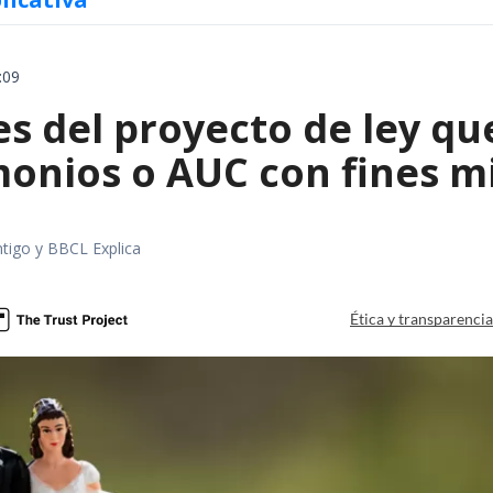
:09
es del proyecto de ley qu
monios o AUC con fines m
tigo y BBCL Explica
Ética y transparenci