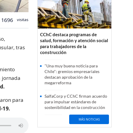
1696
visitas
CChC destaca programas de
so,
salud, formación y atención social
para trabajadores de la
nsular, tras
construcción
"Una muy buena noticia para
amiento
Chile": gremios empresariales
a jornada
destacan aprobación de la
megarreforma
d.
SalfaCorp y CChC firman acuerdo
garon para
para impulsar estándares de
sostenibilidad en la construcción
d-19.
MÁS NOTICIAS