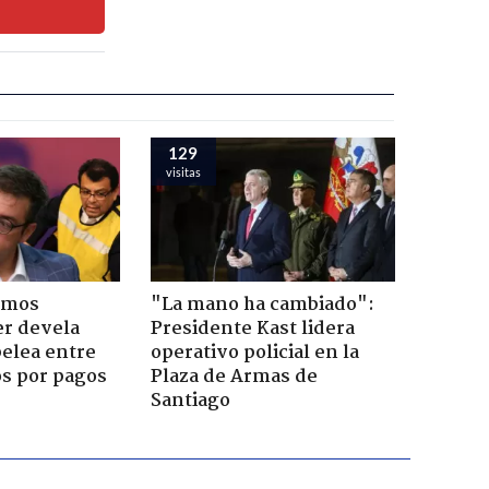
129
visitas
emos
"La mano ha cambiado":
er devela
Presidente Kast lidera
pelea entre
operativo policial en la
os por pagos
Plaza de Armas de
Santiago