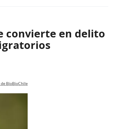
e convierte en delito
igratorios
a de BioBioChile