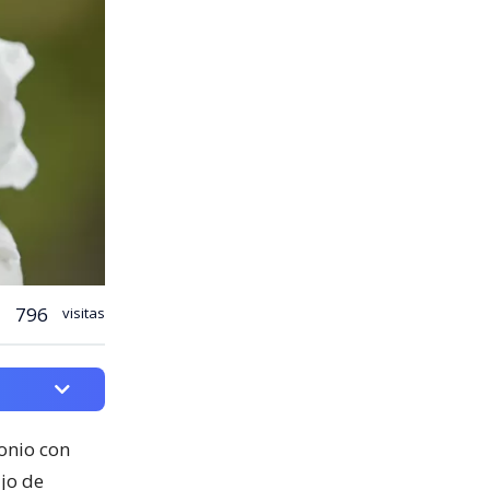
796
visitas
onio con
ujo de