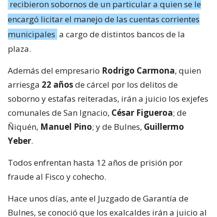
recibieron sobornos de un particular a quien se le
encargó licitar el manejo de las cuentas corrientes
municipales
a cargo de distintos bancos de la
plaza.
Además del empresario
Rodrigo Carmona
, quien
arriesga
22 años
de cárcel por los delitos de
soborno y estafas reiteradas, irán a juicio los exjefes
comunales de San Ignacio,
César Figueroa
; de
Ñiquén,
Manuel Pino
; y de Bulnes,
Guillermo
Yeber
.
Todos enfrentan hasta 12 años de prisión por
fraude al Fisco y cohecho.
Hace unos días, ante el Juzgado de Garantía de
Bulnes, se conoció que los exalcaldes irán a juicio al