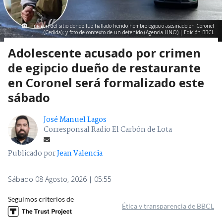
Imagen del sitio donde fue hallado herido hombre egipcio asesinado en Coronel
(Cedida); y foto de contexto de un detenido (Agencia UNO) | Edición BBCL
Adolescente acusado por crimen
de egipcio dueño de restaurante
en Coronel será formalizado este
sábado
José Manuel Lagos
Corresponsal Radio El Carbón de Lota
Publicado por
Jean Valencia
Sábado 08 Agosto, 2026 | 05:55
Seguimos criterios de
Ética y transparencia de BBCL