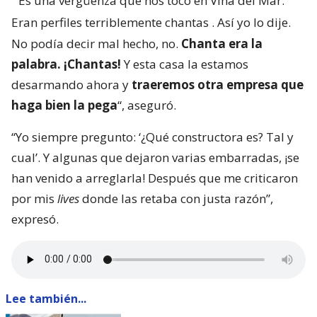
“
Es una vergüenza que nos tocó en Viña del Mar.
Eran perfiles terriblemente chantas
. Así yo lo dije.
No podía decir mal hecho, no.
Chanta era la
palabra. ¡Chantas!
Y esta casa la estamos
desarmando ahora y
traeremos otra empresa que
haga bien la pega
“, aseguró.
“Yo siempre pregunto: ‘¿Qué constructora es? Tal y
cual’. Y algunas que dejaron varias embarradas, ¡se
han venido a arreglarla! Después que me criticaron
por mis
lives
donde las retaba con justa razón”,
expresó.
Lee también...