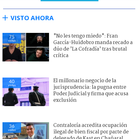
VISTO AHORA
"No les tengo miedo": Fran
75
visitas
García-Huidobro manda recado a
dúo de ’La Cofradía’ tras brutal
crítica
El millonario negocio de la
40
visitas
jurisprudencia: la pugna entre
Poder Judicial y firma que acusa
exclusión
Contraloría acredita ocupación
36
visitas
ilegal de bien fiscal por parte de
delegado de Kast en Chañaral