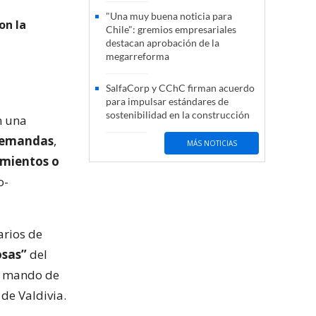
"Una muy buena noticia para
on la
Chile": gremios empresariales
destacan aprobación de la
megarreforma
SalfaCorp y CChC firman acuerdo
para impulsar estándares de
sostenibilidad en la construcción
n una
 demandas
,
MÁS NOTICIAS
imientos o
o-
arios de
osas”
del
al mando de
 de Valdivia.