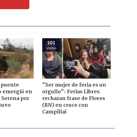
101
visitas
 puente
"Ser mujer de feria es un
6 emergió en
orgullo": Ferias Libres
a Serena por
rechazan frase de Flores
tuvo
(RN) en cruce con
Campillai