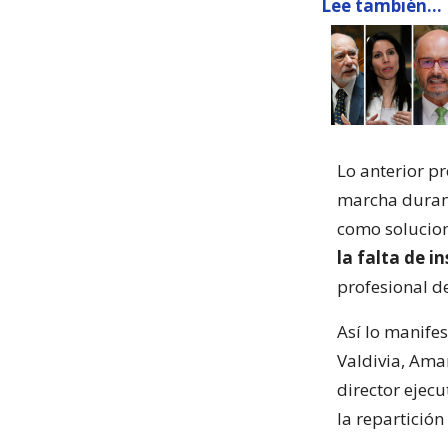
Lee también...
Lo anterior p
marcha durant
como solucio
la falta de i
profesional de
Así lo manife
Valdivia, Ama
director ejecu
la repartición