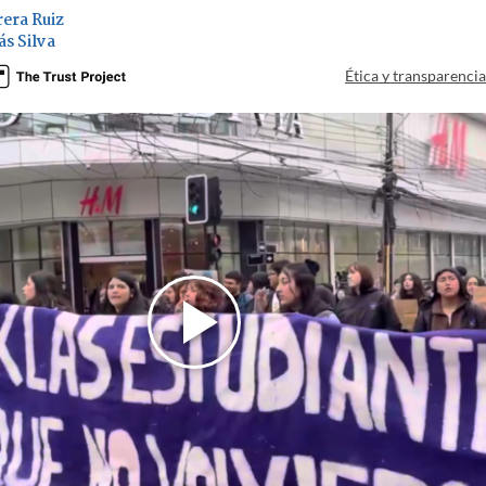
era Ruiz
ás Silva
Ética y transparenci