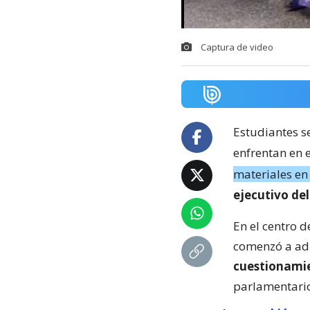
Captura de video
Estudiantes s
enfrentan en e
materiales en
ejecutivo del
En el centro d
comenzó a admi
cuestionamie
parlamentari