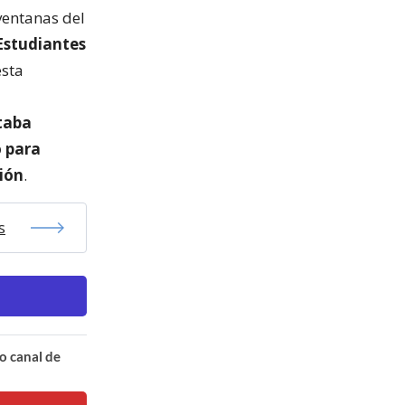
ventanas del
Estudiantes
esta
staba
 para
ión
.
s
o canal de