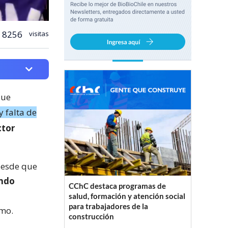
8256
visitas
que
 falta de
ctor
 desde que
endo
CChC destaca programas de
salud, formación y atención social
para trabajadores de la
smo.
construcción