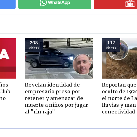
208
117
visitas
visitas
ños
Revelan identidad de
Reportan que
"Club
empresario preso por
oculto de 192
rno
retener y amenazar de
el norte de L
muerte a niños por jugar
lluvias y man
al "rin raja"
conectividad