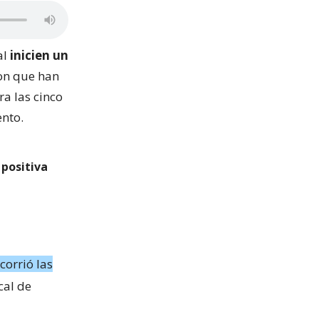
al
inicien un
on que han
ra las cinco
nto.
 positiva
corrió las
cal de