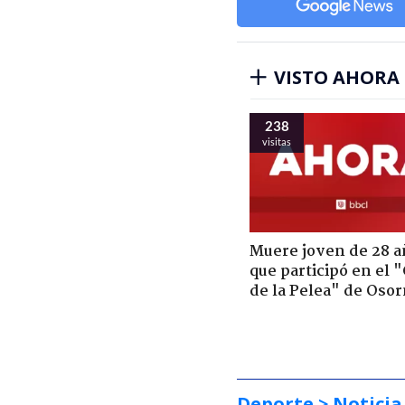
VISTO AHORA
238
visitas
Muere joven de 28 a
que participó en el 
de la Pelea" de Oso
Deporte
> Noticia