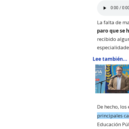
La falta de m
paro que se 
recibido algun
especialidade
Lee también...
De hecho, los
principales ca
Educación Púb