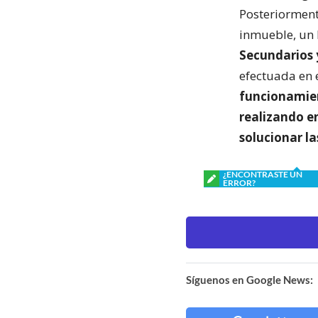
Posteriorment
inmueble, un
Secundarios y
efectuada en e
funcionamien
realizando 
solucionar l
¿ENCONTRASTE UN
ERROR?
Síguenos en Google News: