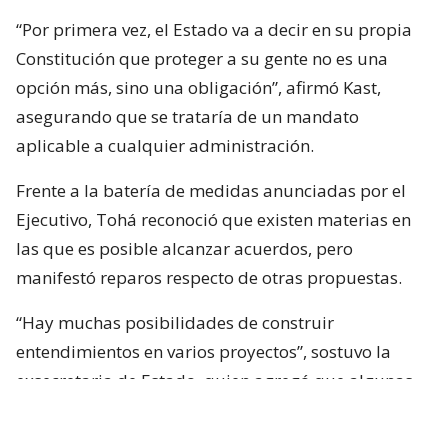
“Por primera vez, el Estado va a decir en su propia
Constitución que proteger a su gente no es una
opción más, sino una obligación”, afirmó Kast,
asegurando que se trataría de un mandato
aplicable a cualquier administración.
Frente a la batería de medidas anunciadas por el
Ejecutivo, Tohá reconoció que existen materias en
las que es posible alcanzar acuerdos, pero
manifestó reparos respecto de otras propuestas.
“Hay muchas posibilidades de construir
entendimientos en varios proyectos”, sostuvo la
exsecretaria de Estado, quien agregó que algunas
iniciativas generan dudas porque, a su juicio, son
“
conflictivas
” y al mismo tiempo “
innecesarias
“.