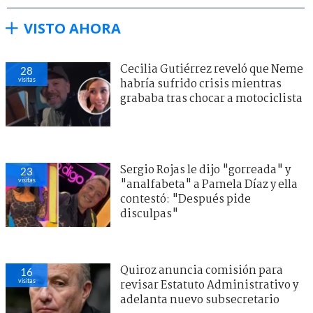
VISTO AHORA
Cecilia Gutiérrez reveló que Neme
28
visitas
habría sufrido crisis mientras
grababa tras chocar a motociclista
Sergio Rojas le dijo "gorreada" y
23
visitas
"analfabeta" a Pamela Díaz y ella
contestó: "Después pide
disculpas"
Quiroz anuncia comisión para
16
visitas
revisar Estatuto Administrativo y
adelanta nuevo subsecretario