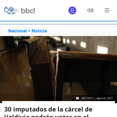
Nacional >
Noticia
ARCHIVO | Agencia UNO
30 imputados de la cárcel de
Valdivia podrán votar en el