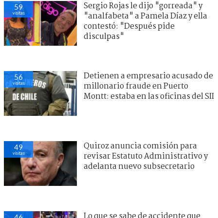
Sergio Rojas le dijo "gorreada" y
59
visitas
"analfabeta" a Pamela Díaz y ella
contestó: "Después pide
disculpas"
Detienen a empresario acusado de
56
visitas
millonario fraude en Puerto
Montt: estaba en las oficinas del SII
Quiroz anuncia comisión para
49
visitas
revisar Estatuto Administrativo y
adelanta nuevo subsecretario
Lo que se sabe de accidente que
46