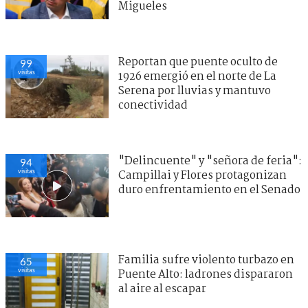
Migueles
Reportan que puente oculto de
99
visitas
1926 emergió en el norte de La
Serena por lluvias y mantuvo
conectividad
"Delincuente" y "señora de feria":
94
visitas
Campillai y Flores protagonizan
duro enfrentamiento en el Senado
Familia sufre violento turbazo en
65
visitas
Puente Alto: ladrones dispararon
al aire al escapar